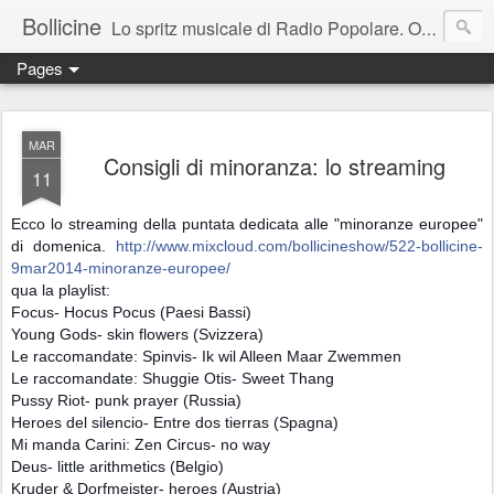
Bollicine
Lo spritz musicale di Radio Popolare. Ogni domenica dalle 16.30 alle 17.30
Pages
MAR
Consigli di minoranza: lo streaming
11
Ecco lo streaming della puntata dedicata alle "minoranze europee"
di domenica.
http://www.mixcloud.com/bollicineshow/522-bollicine-
9mar2014-minoranze-europee/
qua la playlist:
Focus- Hocus Pocus (Paesi Bassi)
Young Gods- skin flowers (Svizzera)
Le raccomandate: Spinvis- Ik wil Alleen Maar Zwemmen
Le raccomandate: Shuggie Otis- Sweet Thang
Pussy Riot- punk prayer (Russia)
Heroes del silencio- Entre dos tierras (Spagna)
Mi manda Carini: Zen Circus- no way
Deus- little arithmetics (Belgio)
Kruder & Dorfmeister- heroes (Austria)