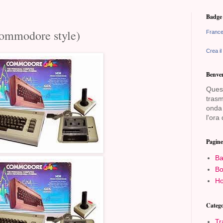
Badge 
Commodore style)
France
Crea il
Benven
Quest
trasm
onda 
l'ora 
Pagine
Ba
Bo
Ho
Catego
Tr