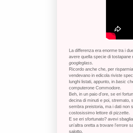
La differenza era enorme tra i due s
avere quella specie di tostapane 
googleglass.
Ricordo anche che, per risparmiare
vendevano in edicola riviste speci
lunghi listati, appunto, in
basic
che
computerone Commodore.
Beh, in un paio d'ore, se eri fortu
decina di minuti e poi, stremato, 
sembra preistoria, ma i dati non 
costosissimo lettore di pizzette.
E se eri sfortunato? avevi sbagl
un'altra oretta a trovare l'errore 
salotto.