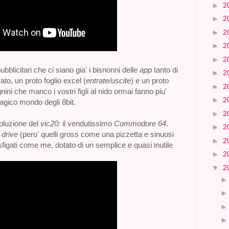
►
2
►
2
►
2
►
2
►
2
ubblicitari che ci siano gia' i bisnonni delle
app
tanto di
►
2
to, un proto foglio excel (
entrate/uscite
) e un proto
►
2
nini che manco i vostri figli al nido ormai fanno piu'
►
2
magico mondo degli 8bit.
►
2
voluzione del
vic20:
il vendutissimo
Commodore 64
.
►
2
 drive
(pero' quelli gross come una pizzetta e sinuosi
►
2
 sfigati come me, dotato di un semplice e quasi inutile
►
2
▼
2