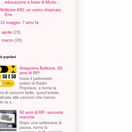
educazione a base di Music...
Bollicine #30: un uomo chiamato
Eno
12 maggio. 7 anni fa
►
aprile
(23)
►
marzo
(28)
iù popolari
Anteprima Bollicine: 50
anni di RP!
Inizia il palinsesto
estivo di Radio
Popolare, e torna la
ra di canzoni belle, quest'estate
dicata alle canzoni che hanno
to la s...
50 anni di RP- seconda
manche
Dopo una settimana di
pausa, torna la
rassegna delle canzoni