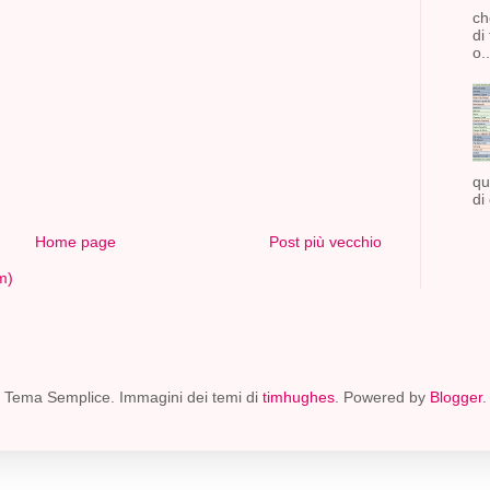
ch
di
o..
qu
di
Home page
Post più vecchio
m)
Tema Semplice. Immagini dei temi di
timhughes
. Powered by
Blogger
.