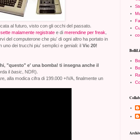
St
Mu
Fa
cata al futuro, visto con gli occhi del passato.
Cu
sette malamente registrate
e di
merendine per freak
,
co
rvi del computerone che piu' di ogni altro ha portato in
n uno dei trucchi piu' semplici e geniali: il
Vic 20!
BolliL
Bo
chi, "questo" e' una bomba! ti insegna anche il
Bo
rda il
basic
, NDR).
Ra
re, alla modica cifra di 199.000 +IVA, finalmente un
Co
.
Collab
Archiv