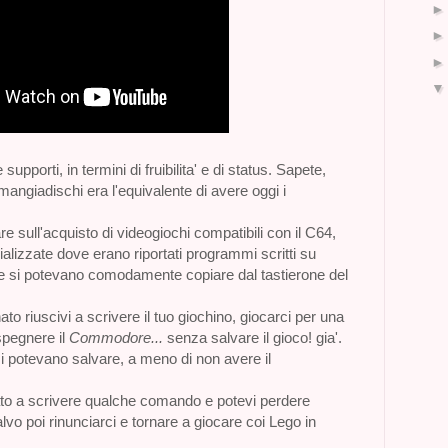
upporti, in termini di fruibilita' e di status. Sapete,
mangiadischi era l'equivalente di avere oggi i
 sull'acquisto di videogiochi compatibili con il C64,
alizzate dove erano riportati programmi scritti su
 si potevano comodamente copiare dal tastierone del
nato riuscivi a scrivere il tuo giochino, giocarci per una
spegnere il
Commodore...
senza salvare il gioco! gia'.
si potevano salvare, a meno di non avere il
iato a scrivere qualche comando e potevi perdere
salvo poi rinunciarci e tornare a giocare coi Lego in