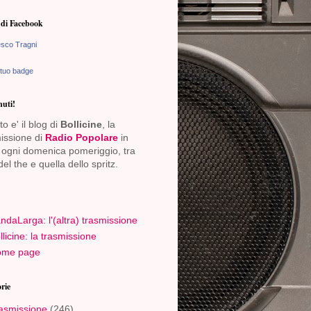
di Facebook
sco Tragni
 tuo badge
uti!
o e' il blog di
Bollicine
, la
issione di
Radio Popolare
in
ogni domenica pomeriggio, tra
del the e quella dello spritz.
ndaLarga: l'(altra) trasmissione
llicine: la trasmissione
me page
rie
asmissione
(246)