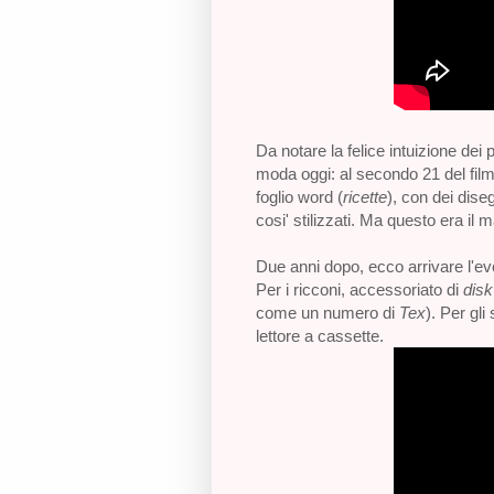
Da notare la felice intuizione dei p
moda oggi: al secondo 21 del filma
foglio word (
ricette
), con dei diseg
cosi' stilizzati. Ma questo era il 
Due anni dopo, ecco arrivare l'e
Per i ricconi, accessoriato di
disk
come un numero di
Tex
). Per gli
lettore a cassette.