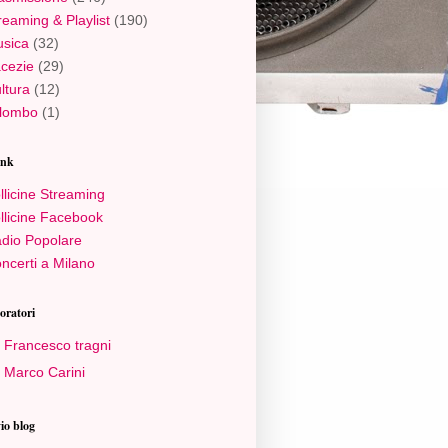
reaming & Playlist
(190)
sica
(32)
cezie
(29)
ltura
(12)
lombo
(1)
ink
llicine Streaming
llicine Facebook
dio Popolare
ncerti a Milano
oratori
Francesco tragni
Marco Carini
io blog