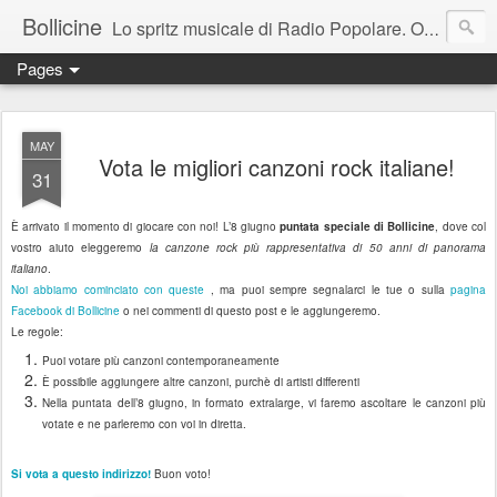
Bollicine
Lo spritz musicale di Radio Popolare. Ogni domenica dalle 16.30 alle 17.30
Pages
MAY
Vota le migliori canzoni rock italiane!
31
È arrivato il momento di giocare con noi! L’8 giugno
puntata speciale di Bollicine
, dove col
vostro aiuto eleggeremo
la canzone rock più rappresentativa di 50 anni di panorama
italiano
.
Noi abbiamo cominciato con queste
, ma puoi sempre segnalarci le tue o sulla
pagina
Facebook di Bollicine
o nei commenti di questo post e le aggiungeremo.
Le regole:
Puoi votare più canzoni contemporaneamente
È possibile aggiungere altre canzoni, purchè di artisti differenti
Nella puntata dell’8 giugno, in formato extralarge, vi faremo ascoltare le canzoni più
votate e ne parleremo con voi in diretta.
Si vota a questo indirizzo!
Buon voto!