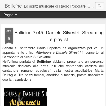
Bollicine
Lo spritz musicale di Radio Popolare. Ogni domenica dalle 16.30 alle 17.30
Pages
Bollicine 7x45: Daniele Silvestri. Streaming
SEP
5
e playlist
Sabato 10 settembre Radio Popolare ha organizzato per voi un
appuntamento unico:
Afterhours
e
Daniele Silvestri
in concerto, al
Carroponte di Sesto S. Giovanni.
Nell'ultima puntata di
Bollicine
abbiamo presentato un percorso
musicale dedicato alla ormai più che ventennale carriera del
cantautore romano, coadiuvati dalla nostra ascoltatrice Marta
Dell'Aglio. Tra pezzi famosi, aneddoti e facezie, potete riascoltare
qua la trasmissione: