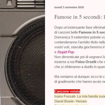
lunedì 3 settembre 2018
Famose in 5 secondi: l
Dopo un'estenuante fase eliminator
di canzoni belle
Famose in 5 se
Domenica 9 settembre potrete v
contenderanno l'ambito titolo nell
vostri voti, stavolta giocheremo 
e
Stupid Pop
.
Non dimenticate poi di segnarvi l
insieme a noi
Folco Orselli
che 
che si sfideranno a duello in quant
Ma veniamo al dunque: ecco le ca
di gradimento che hanno avuto nel
Canzone votata
Ivano Fossati- La mia banda suon
David Bowie- Heroes