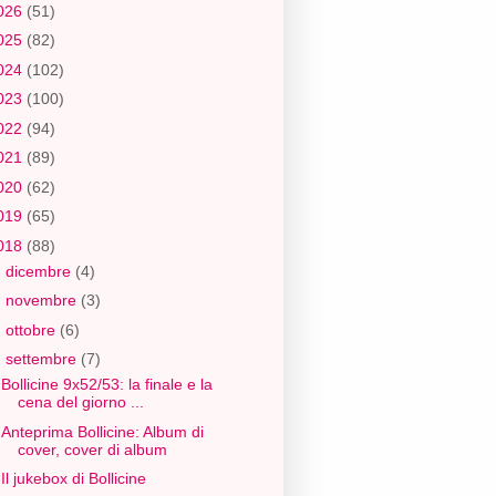
026
(51)
025
(82)
024
(102)
023
(100)
022
(94)
021
(89)
020
(62)
019
(65)
018
(88)
►
dicembre
(4)
►
novembre
(3)
►
ottobre
(6)
▼
settembre
(7)
Bollicine 9x52/53: la finale e la
cena del giorno ...
Anteprima Bollicine: Album di
cover, cover di album
Il jukebox di Bollicine