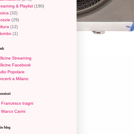
reaming & Playlist
(190)
sica
(32)
cezie
(29)
ltura
(12)
lombo
(1)
ink
llicine Streaming
llicine Facebook
dio Popolare
ncerti a Milano
oratori
Francesco tragni
Marco Carini
io blog