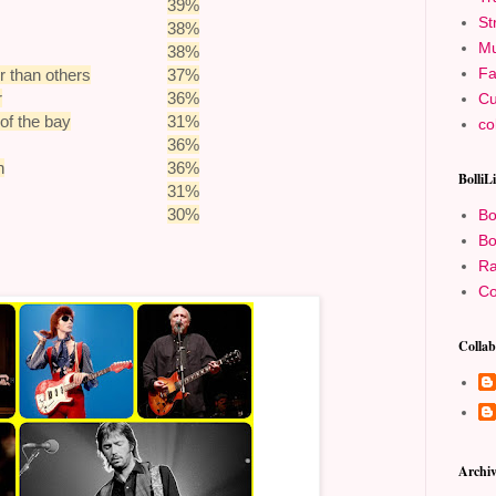
39%
St
38%
Mu
38%
Fa
r than others
37%
r
36%
Cu
 of the bay
31%
co
36%
n
36%
BolliL
31%
30%
Bo
Bo
Ra
Co
Collab
Archiv