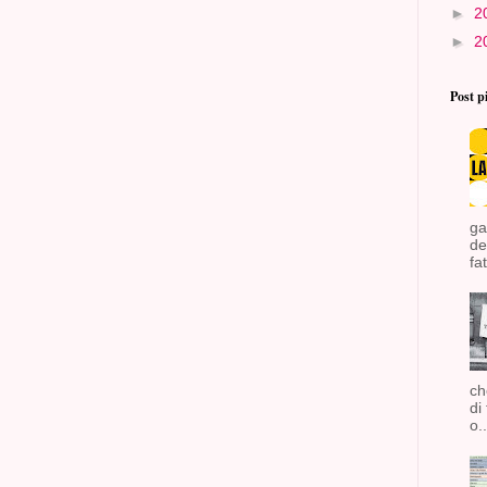
►
2
►
2
Post p
ga
de
fat
ch
di
o..