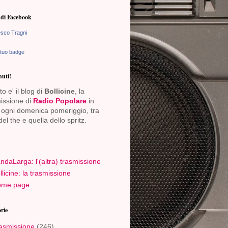
di Facebook
sco Tragni
 tuo badge
uti!
o e' il blog di
Bollicine
, la
issione di
Radio Popolare
in
ogni domenica pomeriggio, tra
del the e quella dello spritz.
ndaLarga: l'(altra) trasmissione
llicine: la trasmissione
me page
rie
asmissione
(246)