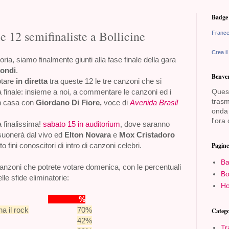
Badge 
e 12 semifinaliste a Bollicine
France
Crea il
ia, siamo finalmente giunti alla fase finale della gara
condi
.
Benven
otare
in diretta
tra queste 12 le tre canzoni che si
a finale: insieme a noi, a commentare le canzoni ed i
Quest
trasm
in casa con
Giordano Di Fiore,
voce di
Avenida Brasil
onda 
l'ora 
a finalissima!
sabato 15 in auditorium
, dove saranno
suonerà dal vivo ed
Elton Novara
e
Mox Cristadoro
o fini conoscitori di intro di canzoni celebri.
Pagine
Ba
nzoni che potrete votare domenica, con le percentuali
Bo
le sfide eliminatorie:
Ho
%
a il rock
70%
Catego
42%
Tr