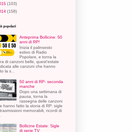
015
(103)
014
(158)
iù popolari
Anteprima Bollicine: 50
anni di RP!
Inizia il palinsesto
estivo di Radio
Popolare, e torna la
ra di canzoni belle, quest'estate
dicata alle canzoni che hanno
to la s...
50 anni di RP- seconda
manche
Dopo una settimana di
pausa, torna la
rassegna delle canzoni
e hanno fatto la storia di RP: sigle
 trasmissioni memorabili, ricordi di
.
Bollicine Estate: Sigle
di serie TV