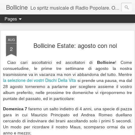
Bollicine
Lo spritz musicale di Radio Popolare. Ogni domenica dalle 16.30 alle 17.30
Pages
AUG
Bollicine Estate: agosto con noi
2
Ciao cari ascoltatrici ed ascoltatori di
Bollicine
! Come
consuetudine, le prime tre settimane di agosto la nostra
trasmissione va in vacanza ma non vi abbandona del tutto. Mentre
la selezione dei vostri Dischi Della Vita
si prende una pausa, ma dal
28 agosto torneremo a parlarne per scegliere assieme il vostro
album preferito, nelle prossime tre domeniche vi riproporremo tre
puntate del passato, ed in particolare:
Domenica 7
faremo un salto indietro di 4 anni, una specie di pazza
gara in cui Maurizio Principato ed Andrea Romeo duellano
cercando di indovinare dei brani ascoltando solo i primi 5 secondi.
Un modo per ricordare il nostro Maus, scomparso ormai da un
anno e mezzo;