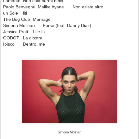
Lamante
Non chiamarmi bella
Paolo Benvegnù, Malika Ayane
Non esiste altro
un Sole
liti
The Bug Club
Marriage
Simona Molinari
Forse (feat. Danny Diaz)
Jessica Pratt
Life Is
GODOT.
La giostra
Ibisco
Dentro, me
Simona Molinari