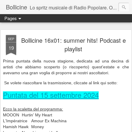
Bollicine
Lo spritz musicale di Radio Popolare. Ogni domenica dalle 16.30 alle 17.30
Pages
Bollicine 16x01: summer hits! Podcast e
SEP
19
playlist
Prima puntata della nuova stagione, dedicata ad una decina di
artisti che abbiamo scoperto (o riscoperto) quest'estate e che
avevamo una gran voglia di proporre ai nostri ascoltatori.
Se volete ri
ascoltare la trasmissione
, cliccate al link qui sotto:
Puntata del 15 settembre 2024
Ecco la scaletta del programma:
MOOON
Hurtin' My Heart
L'Impératrice
Amour Ex Machina
Hamish Hawk
Money