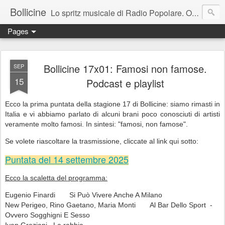
Bollicine
Lo spritz musicale di Radio Popolare. Ogni domenica dalle 16.30 alle 17.30
Pages
Bollicine 17x01: Famosi non famose.
SEP
15
Podcast e playlist
Ecco la prima puntata della stagione 17 di Bollicine: siamo rimasti in
Italia e vi abbiamo parlato di alcuni brani poco conosciuti di artisti
veramente molto famosi. In sintesi: "famosi, non famose".
Se volete riascoltare la trasmissione, cliccate al link qui sotto:
Puntata del 14 settembre 2025
Ecco la scaletta del programma:
Eugenio Finardi
Si Può Vivere Anche A Milano
New Perigeo, Rino Gaetano, Maria Monti
Al Bar Dello Sport -
Ovvero Sogghigni E Sesso