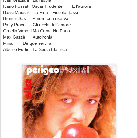
Ivan Graziani
La rabbia
Ivano Fossati, Oscar Prudente
É l'aurora
Bassi Maestro, La Pina
Piccolo Bassi
Brunori Sas
Amore con riserva
Patty Pravo
Gli occhi dell'amore
Ornella Vanoni
Ma Come Ho Fatto
Max Gazzè
Autoironia
Mina
De qué servirà
Alberto Fortis
La Sedia Elettrica