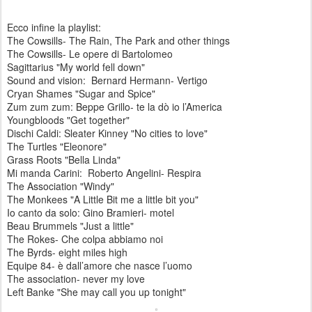
Ecco infine la playlist:
The Cowsills- The Rain, The Park and other things
The Cowsills- Le opere di Bartolomeo
Sagittarius "My world fell down"
Sound and vision: Bernard Hermann- Vertigo
Cryan Shames "Sugar and Spice"
Zum zum zum: Beppe Grillo- te la dò io l’America
Youngbloods "Get together"
Dischi Caldi: Sleater Kinney "No cities to love"
The Turtles "Eleonore"
Grass Roots "Bella Linda"
Mi manda Carini: Roberto Angelini- Respira
The Association "Windy"
The Monkees "A Little Bit me a little bit you"
Io canto da solo: Gino Bramieri- motel
Beau Brummels "Just a little"
The Rokes- Che colpa abbiamo noi
The Byrds- eight miles high
Equipe 84- è dall’amore che nasce l’uomo
The association- never my love
Left Banke "She may call you up tonight"