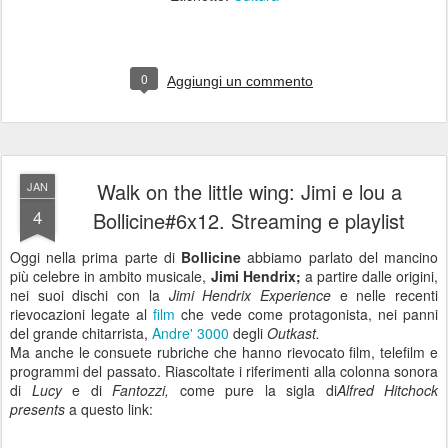
0
Aggiungi un commento
Walk on the little wing: Jimi e lou a
JAN
4
Bollicine#6x12. Streaming e playlist
Oggi nella prima parte di
Bollicine
abbiamo parlato del mancino
più celebre in ambito musicale,
Jimi Hendrix;
a partire dalle origini,
nei suoi dischi con la
Jimi Hendrix Experience
e nelle recenti
rievocazioni legate al
film
che vede come protagonista, nei panni
del grande chitarrista,
Andre' 3000
degli
Outkast.
Ma anche le consuete rubriche che hanno rievocato film, telefilm e
programmi del passato. Riascoltate i riferimenti alla colonna sonora
di
Lucy
e di
Fantozzi,
come pure la sigla di
Alfred Hitchock
presents
a questo link: