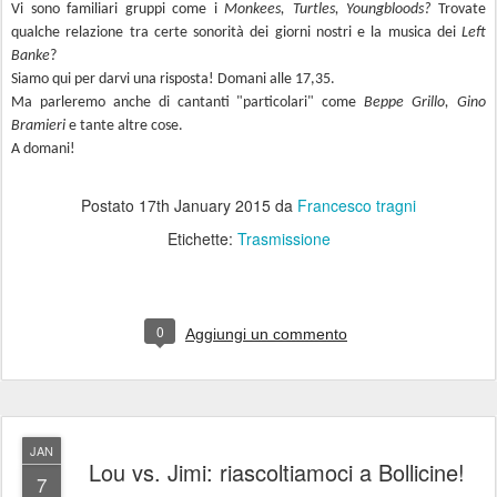
Vi sono familiari gruppi come i
Monkees, Turtles, Youngbloods?
Trovate
qualche relazione tra certe sonorità dei giorni nostri e la musica dei
Left
Banke
?
Siamo qui per darvi una risposta! Domani alle 17,35.
Ma parleremo anche di cantanti "particolari" come
Beppe Grillo,‎ Gino
Bramieri
e tante altre cose.
A domani!
Postato
17th January 2015
da
Francesco tragni
Etichette:
Trasmissione
0
Aggiungi un commento
JAN
Lou vs. Jimi: riascoltiamoci a Bollicine!
7