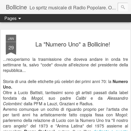
Bollicine
Lo spritz musicale di Radio Popolare. Ogni domenica dalle 16.30 alle 17.30
Pages
JAN
La "Numero Uno" a Bollicine!
29
...recuperiamo la trasmissione che doveva andare in onda tre
settimane fa, salvo "code" dovute all'elezione del presidente della
repubblica...
Storia di una delle etichette più celebri dei primi anni 70: la
Numero
Uno.
Oltre a Lucio Battisti, tantissimi sono gli artisti passati dalla label
fondata da
Mogol,
suo padre
Calibi
e da
Alessandro
Colombini:
dalla PFM a Lauzi, Graziani e Radius.
Avremo comunque un occhio di riguardo proprio per l'artista che
per tanti anni ha artisticamente fatto coppia fissa con Mogol:
parleremo della relazione di Lucio con la Numero Uno tra "Il nostro
caro angelo" del 1973 e "Anima Latina" del 1975 assieme al