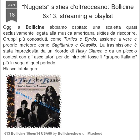
"Nuggets" sixties d'oltreoceano: Bollicine
JAN
18
6x13, streaming e playlist
Oggi a
Bollicine
abbiamo ospitato una scaletta quasi
esclusivamente legata alla musica americana sixties da riscoprire.
Gruppi più conosciuti, come
Turtles e Byrds
, assieme a vere e
proprie meteore come
Sagittarius e Cowsills.
La trasmissione è
stata impreziosita da un ricordo di
Ricky Gianco
e da un piccolo
contest con gli ascoltatori per definire chi fosse il "gruppo italiano"
più in voga di quel periodo.
Riascoltatela qua:
613 Bollicine 18gen14 USA60
by
Bollicineshow
on
Mixcloud