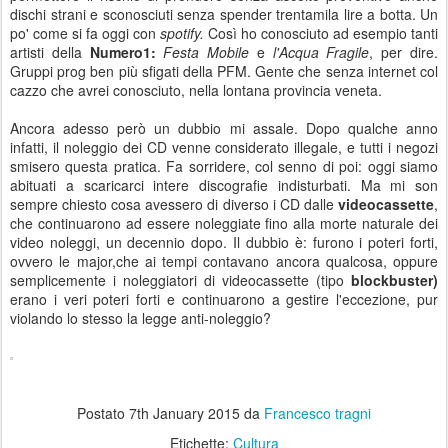
dischi strani e sconosciuti senza spender trentamila lire a botta. Un
po' come si fa oggi con
spotify.
Così ho conosciuto ad esempio tanti
artisti della
Numero1:
Festa Mobile
e
l'Acqua Fragile
, per dire.
Gruppi prog ben più sfigati della PFM. Gente che senza internet col
cazzo che avrei conosciuto, nella lontana provincia veneta.
Ancora adesso però un dubbio mi assale. Dopo qualche anno
infatti, il noleggio dei CD venne considerato illegale, e tutti i negozi
smisero questa pratica. Fa sorridere, col senno di poi: oggi siamo
abituati a scaricarci intere discografie indisturbati. Ma mi son
sempre chiesto cosa avessero di diverso i CD dalle
videocassette
,
che continuarono ad essere noleggiate fino alla morte naturale dei
video noleggi, un decennio dopo. Il dubbio è: furono i poteri forti,
ovvero le major,che ai tempi contavano ancora qualcosa, oppure
semplicemente i noleggiatori di videocassette (tipo
blockbuster)
erano i veri poteri forti e continuarono a gestire l'eccezione, pur
violando lo stesso la legge anti-noleggio?
Postato
7th January 2015
da
Francesco tragni
Etichette:
Cultura