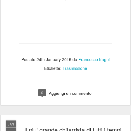
Postato
24th January 2015
da
Francesco tragni
Etichette:
Trasmissione
0
Aggiungi un commento
JAN
Il piu' grande chitarrista di tutti i tempi