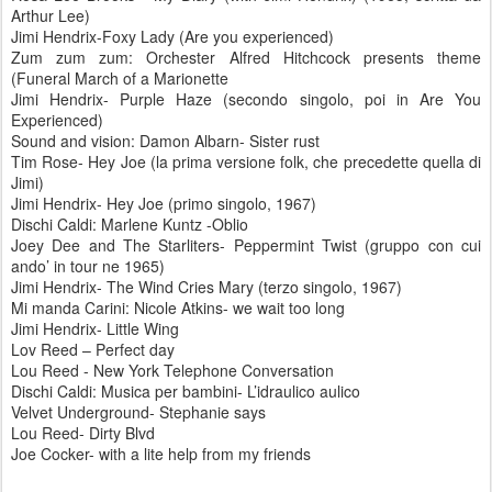
Arthur Lee)
Jimi Hendrix-Foxy Lady (Are you experienced)
Zum zum zum: Orchester Alfred Hitchcock presents theme
(Funeral March of a Marionette
Jimi Hendrix- Purple Haze (secondo singolo, poi in Are You
Experienced)
Sound and vision: Damon Albarn- Sister rust
Tim Rose- Hey Joe (la prima versione folk, che precedette quella di
Jimi)
Jimi Hendrix- Hey Joe (primo singolo, 1967)
Dischi Caldi: Marlene Kuntz -Oblio
Joey Dee and The Starliters- Peppermint Twist (gruppo con cui
ando’ in tour ne 1965)
Jimi Hendrix- The Wind Cries Mary (terzo singolo, 1967)
Mi manda Carini: Nicole Atkins- we wait too long
Jimi Hendrix- Little Wing
Lov
Reed – Perfect day
Lou Reed - New York Telephone Conversation
Dischi Caldi: Musica per bambini- L’idraulico aulico
Velvet Underground- Stephanie says
Lou Reed- Dirty Blvd
Joe Cocker- with a lite help from my friends