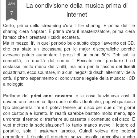
La condivisione della musica prima di
JAN
7
internet
Certo, prima dello streaming c'era il file sharing. E prima del file
sharing c'era Napster. E prima c'era il masterizzatore, prima c'era
l'amico che ti prestava il ciddi' eccetera.
Ma in mezzo, li', in quel periodo buio subito dopo l'avvento dei CD,
che era stato un toccasana per le major discografiche perché
avevano potuto aumentare i prezzi di un buon 50% ("eh sai, la
comodità, la qualità del suono.." Peccato che produrre i cd
costasse molto meno dei vinili), ma non per le tasche dei liceali
squattrinati, ecco spuntare, in alcuni negozi di dischi alternativi della
città, il primo esperimento di condivisione
legale
della musica: i CD
a noleggio.
Parliamo dei
primi anni novanta,
e la cosa funzionava così: ti
davano una tesserina, tipo quelle delle videoteche, pagavi qualcosa
tipo cinquemila lire e ti potevi tenere un disco per due o tre giorni
con custodia e libretto. In realtà sarebbe bastato molto meno, tipo
un'oretta: il tempo di trasferire su cassetta il contenuto del disco. E
vuoi mettere la soddisfazione? Io tanto manco avevo il lettore cd
portatile, solo il
walkman
tarocco. Quindi voleva dire potersi
permettere il rischio di prendere senza ascolto preventivo anche