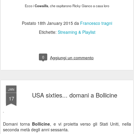
Ecco i
Cowsills
, che ospitarono Ricky Gianco a casa loro
Postato
18th January 2015
da
Francesco tragni
Etichette:
Streaming & Playlist
0
Aggiungi un commento
JAN
USA sixties... domani a Bollicine
17
Domani torna‎
Bollicine
, e vi proietta verso gli Stati Uniti, nella
seconda metà degli anni sessanta
‎.