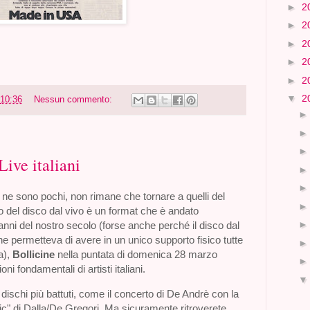
►
2
►
2
►
2
►
2
►
2
▼
2
10:36
Nessun commento:
ive italiani
 ne sono pochi, non rimane che tornare a quelli del
 del disco dal vivo è un format che è andato
i anni del nostro secolo (forse anche perché il disco dal
he permetteva di avere in un unico supporto fisico tutte
a),
Bollicine
nella puntata di domenica 28 marzo
i fondamentali di artisti italiani.
dischi più battuti, come il concerto di De Andrè con la
c" di Dalla/De Gregori. Ma sicuramente ritroverete