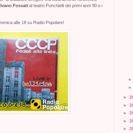
i
Ivano Fossati
al teatro Ponchielli dei primi anni 90 o i
ica alle 18 su Radio Popolare!
►
2
►
2
►
2
►
2
►
2