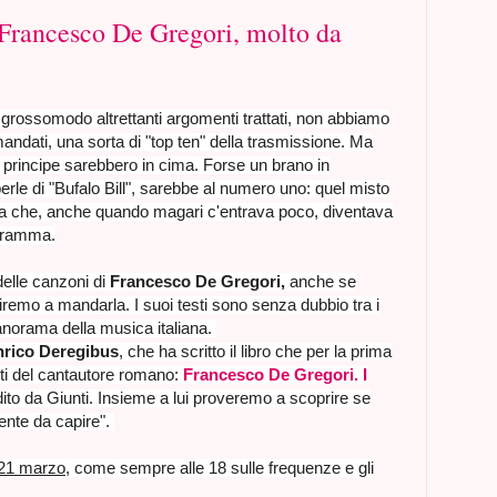
Francesco De Gregori, molto da
 e grossomodo altrettanti argomenti trattati, non abbiamo
 mandati, una sorta di "top ten" della trasmissione. Ma
 principe sarebbero in cima. Forse un brano in
erle di "Bufalo Bill", sarebbe al numero uno: quel misto
ia che, anche quando magari c'entrava poco, diventava
ogramma.
elle canzoni di
Francesco De Gregori,
anche se
iremo a mandarla. I suoi testi sono senza dubbio tra i
 panorama della musica italiana.
nrico Deregibus
, che ha scritto il libro che per la prima
esti del cantautore romano:
Francesco De Gregori. I
ito da Giunti. Insieme a lui proveremo a scoprire se
iente da capire".
21 marzo
, come sempre alle 18 sulle frequenze e gli