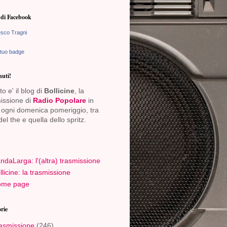
di Facebook
sco Tragni
 tuo badge
uti!
o e' il blog di
Bollicine
, la
issione di
Radio Popolare
in
ogni domenica pomeriggio, tra
del the e quella dello spritz.
ndaLarga: l'(altra) trasmissione
llicine: la trasmissione
me page
rie
asmissione
(246)