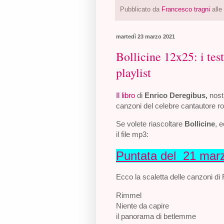
Pubblicato da
Francesco tragni
alle
martedì 23 marzo 2021
Bollicine 12x25: i tes
playlist
Il libro
di
Enrico Deregibus,
nost
canzoni del celebre cantautore 
Se volete riascoltare
Bollicine
, 
il file mp3:
Puntata del 21 mar
Ecco la scaletta delle canzoni di
Rimmel
Niente da capire
il panorama di betlemme