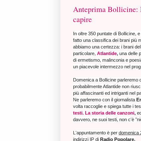
Anteprima Bollicine: 
capire
In oltre 350 puntate di Bollicine,
fatto una classifica dei brani più
abbiamo una certezza: i brani del
particolare,
Atlantide
,
una delle p
di ermetismo, malinconia e poes
un piacevole intermezzo nel pr
Domenica a Bollicine parleremo d
probabilmente Atlantide non riusc
più affascinanti ed intriganti nel
Ne parleremo con il giornalista
E
volta raccoglie e spiega tutte i t
testi. La storia delle canzoni
,
ed
davvero, ne suoi testi, non c'è "n
L'appuntamento è per
domenica 
indirizzi IP di
Radio Popolare.