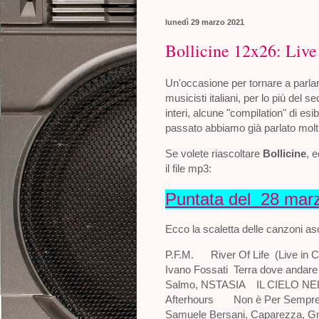
lunedì 29 marzo 2021
Bollicine 12x26: Live i
Un'occasione per tornare a parlare
musicisti italiani, per lo più del s
interi, alcune "compilation" di esi
passato abbiamo già parlato molt
Se volete riascoltare
Bollicine
, 
il file mp3:
Puntata del 28 mar
Ecco la scaletta delle canzoni asc
P.F.M.
River Of Life (Live in
Ivano Fossati
Terra dove andare
Salmo, NSTASIA
IL CIELO NEL
Afterhours
Non è Per Sempr
Samuele Bersani, Caparezza, G