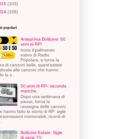
015
(103)
014
(158)
iù popolari
Anteprima Bollicine: 50
anni di RP!
Inizia il palinsesto
estivo di Radio
Popolare, e torna la
ra di canzoni belle, quest'estate
dicata alle canzoni che hanno
to la s...
50 anni di RP- seconda
manche
Dopo una settimana di
pausa, torna la
rassegna delle canzoni
e hanno fatto la storia di RP: sigle
 trasmissioni memorabili, ricordi di
.
Bollicine Estate: Sigle
di serie TV