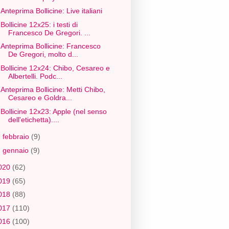
Anteprima Bollicine: Live italiani
Bollicine 12x25: i testi di
Francesco De Gregori. ...
Anteprima Bollicine: Francesco
De Gregori, molto d...
Bollicine 12x24: Chibo, Cesareo e
Albertelli. Podc...
Anteprima Bollicine: Metti Chibo,
Cesareo e Goldra...
Bollicine 12x23: Apple (nel senso
dell'etichetta)....
►
febbraio
(9)
►
gennaio
(9)
020
(62)
019
(65)
018
(88)
017
(110)
016
(100)