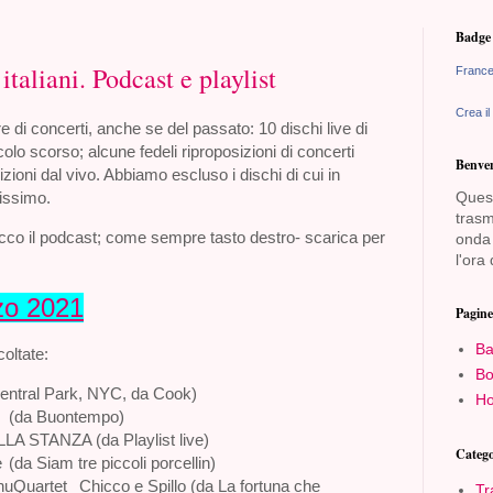
Badge 
taliani. Podcast e playlist
France
Crea il
 di concerti, anche se del passato: 10 dischi live di
ecolo scorso; alcune fedeli riproposizioni di concerti
Benven
bizioni dal vivo. Abbiamo escluso i dischi di cui in
issimo.
Quest
trasm
ecco il podcast; come sempre tasto destro
-
scarica per
onda 
l'ora 
zo 2021
Pagine
Ba
oltate:
Bo
 Central Park, NYC, da Cook)
Ho
(da Buontempo)
LA STANZA (da Playlist live)
Catego
e
(da Siam tre piccoli porcellin)
nuQuartet
Chicco e Spillo (da La fortuna che
Tr