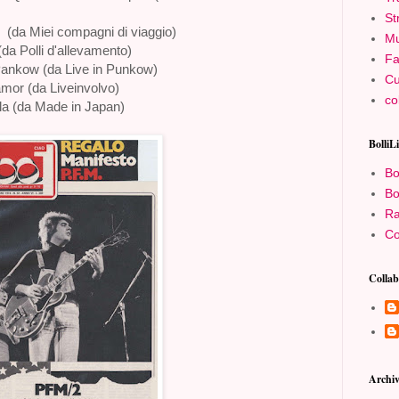
St
(da Miei compagni di viaggio)
Mu
da Polli d'allevamento)
Fa
Pankow (da Live in Punkow)
Cu
mor (da Liveinvolvo)
co
la (da Made in Japan)
BolliL
Bo
Bo
Ra
Co
Collab
Archiv