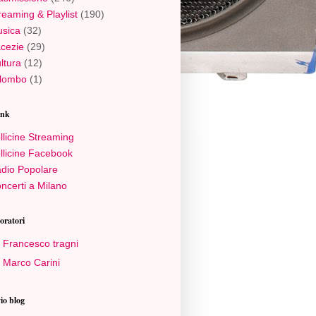
reaming & Playlist
(190)
sica
(32)
cezie
(29)
ltura
(12)
lombo
(1)
ink
llicine Streaming
llicine Facebook
dio Popolare
ncerti a Milano
oratori
Francesco tragni
Marco Carini
io blog