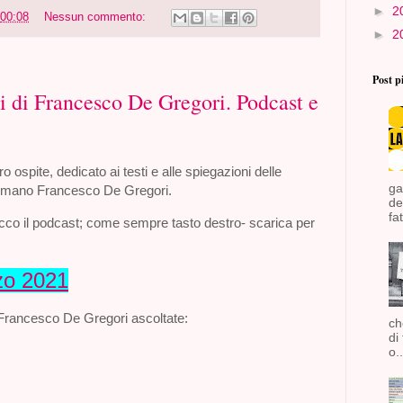
►
2
00:08
Nessun commento:
►
2
Post p
ti di Francesco De Gregori. Podcast e
ro ospite, dedicato ai testi e alle spiegazioni delle
ga
romano Francesco De Gregori.
de
fat
ecco il podcast; come sempre tasto destro
-
scarica per
zo 2021
 Francesco De Gregori ascoltate:
ch
di
o..