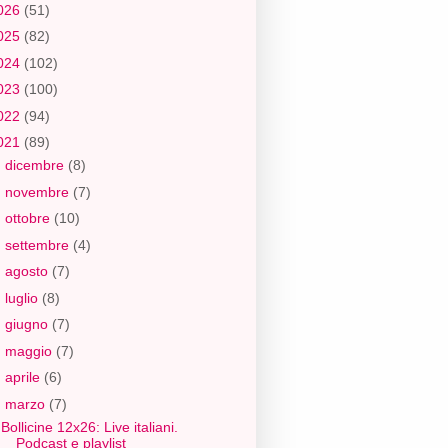
026
(51)
025
(82)
024
(102)
023
(100)
022
(94)
021
(89)
►
dicembre
(8)
►
novembre
(7)
►
ottobre
(10)
►
settembre
(4)
►
agosto
(7)
►
luglio
(8)
►
giugno
(7)
►
maggio
(7)
►
aprile
(6)
▼
marzo
(7)
Bollicine 12x26: Live italiani.
Podcast e playlist