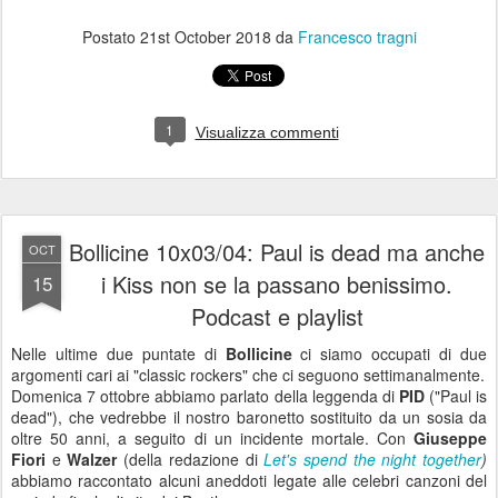
Postato
21st October 2018
da
Francesco tragni
1
Visualizza commenti
Bollicine 10x03/04: Paul is dead ma anche
OCT
i Kiss non se la passano benissimo.
15
Podcast e playlist
Nelle ultime due puntate di
Bollicine
ci siamo occupati di due
argomenti cari ai "classic rockers" che ci seguono settimanalmente.
Domenica 7 ottobre abbiamo parlato della leggenda di
PID
("Paul is
dead"), che vedrebbe il nostro baronetto sostituito da un sosia da
oltre 50 anni, a seguito di un incidente mortale. Con
Giuseppe
Fiori
e
Walzer
(della redazione di
Let's spend the night together
)
abbiamo raccontato alcuni aneddoti legate alle celebri canzoni del