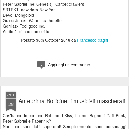
Peter Gabriel (nei Genesis)- Carpet crawlers
SBTRKT- new dorp-New York
Devo- Mongoloid
Grace Jones- Warm Leatherette
Gorillaz- Feel good inc.
Audio 2- sì che non sei tu
Postato
30th October 2018
da
Francesco tragni
0
Aggiungi un commento
OCT
Anteprima Bollicine: i musicisti mascherati
28
Cos'hanno in comune Batman, i Kiss, l'Uomo Ragno, i Daft Punk,
Peter Gabriel e Paperinik?
Noo, non sono tutti supereroi! Semplicemente, sono personaggi