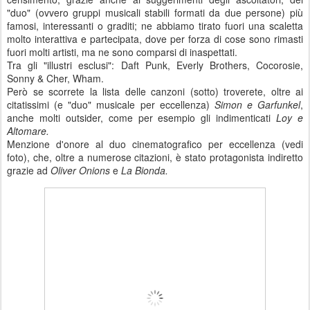
"duo" (ovvero gruppi musicali stabili formati da due persone) più
famosi, interessanti o graditi; ne abbiamo tirato fuori una scaletta
molto interattiva e partecipata, dove per forza di cose sono rimasti
fuori molti artisti, ma ne sono comparsi di inaspettati.
Tra gli "illustri esclusi": Daft Punk, Everly Brothers, Cocorosie,
Sonny & Cher, Wham.
Però se scorrete la lista delle canzoni (sotto) troverete, oltre ai
citatissimi (e "duo" musicale per eccellenza)
Simon e Garfunkel
,
anche molti outsider, come per esempio gli indimenticati
Loy e
Altomare.
Menzione d'onore al duo cinematografico per eccellenza (vedi
foto), che, oltre a numerose citazioni, è stato protagonista indiretto
grazie ad
Oliver Onions
e
La Bionda.