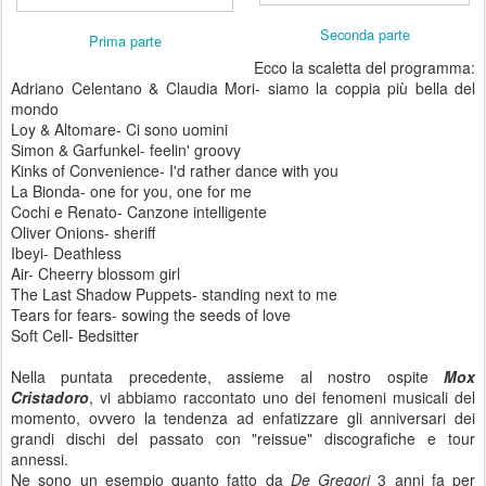
Seconda parte
Prima parte
Ecco la scaletta del programma:
Adriano Celentano & Claudia Mori- siamo la coppia più bella del
mondo
Loy & Altomare- Ci sono uomini
Simon & Garfunkel- feelin' groovy
Kinks of Convenience- I'd rather dance with you
La Bionda- one for you, one for me
Cochi e Renato- Canzone intelligente
Oliver Onions- sheriff
Ibeyi- Deathless
Air- Cheerry blossom girl
The Last Shadow Puppets- standing next to me
Tears for fears- sowing the seeds of love
Soft Cell- Bedsitter
Nella puntata precedente, assieme al nostro ospite
Mox
Cristadoro
, vi abbiamo raccontato uno dei fenomeni musicali del
momento, ovvero la tendenza ad enfatizzare gli anniversari dei
grandi dischi del passato con "reissue" discografiche e tour
annessi.
Ne sono un esempio quanto fatto da
De Gregori
3 anni fa per