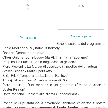
Seconda parte
Prima parte
Ecco la scaletta del programma:
Ennio Morricone- My name is nobody
Roberto Donati- eaten alive
Oliver Onions- Dune buggy (da Altrimenti ci arrabbiamo)
Peppino De Luca- L'uomo dagli occhi di ghiaccio
Piero Piccioni- . La Marcia di esculapio (Il medico della mutua)
Stelvio Cipriani- Mark il poliziotto
Bixio-Frizzi-Tempera: La ballata di Fantozzi
Trovajoli/Lavagnino- America paese di Dio
Piero Umiliani- Due marines e un generale (Franco e ciccio e
Buster Keaton)
Detto Mariano- Cornetti alla crema (Fenech/Banfi)
Invece nella puntata del 4 novembre, abbiamo celebrato a nostro
modo i 20 anni dalla scomparsa di
Lucio Battisti
raccontandovi la