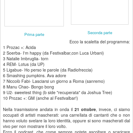
Seconda parte
Prima parte
Ecco la scaletta del programma:
1
Prozac +: Acida
2
Soerba- I'm happy (da Festivalbar,con Luca Urbani)
3
Natalie Imbruglia- torn
4
REM- Lotus (da UP)
5
Ligabue- Ho perso le parole (da Radiofreccia)
6
Smashing pumpkins. Ava adore
7
Niccolò Fabi- Lasciarsi un giorno a Roma (sanremo)
8
Manu Chao- Bongo bong
9
U2- sweetest thing (b side "recuperata" da Joshua Tree)
10
Prozac +: GM (anche al Festivalbar!)
Nella trasmissione andata in onda il
21 ottobre
, invece, ci siamo
occupati di artisti mascherati: una carrellata di cantanti che o non
hanno voluto svelare la loro identità, oppure si sono mascherati dal
vivo per non mostrare il loro volto.
Ecco il podcast, che come sempre potete ascoltare o scaricare