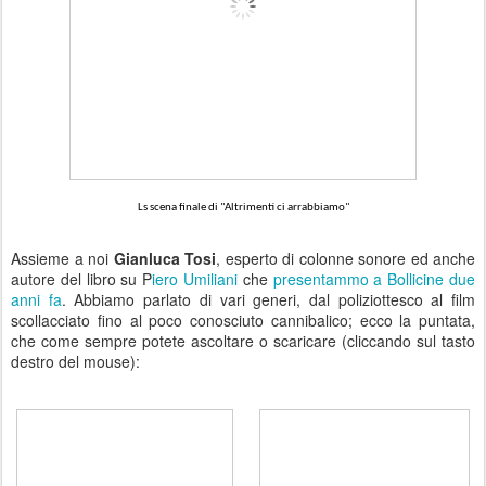
Ls scena finale di "Altrimenti ci arrabbiamo"
Assieme a noi
Gianluca Tosi
, esperto di colonne sonore ed anche
autore del libro su P
iero Umiliani
che
presentammo a Bollicine due
anni fa
. Abbiamo parlato di vari generi, dal poliziottesco al film
scollacciato fino al poco conosciuto cannibalico; ecco la puntata,
che come sempre potete ascoltare o scaricare (cliccando sul tasto
destro del mouse):