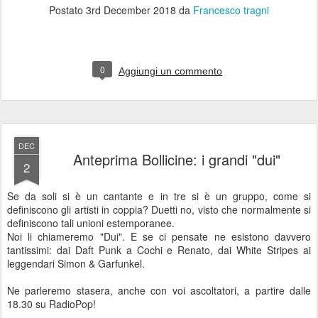
Postato
3rd December 2018
da
Francesco tragni
0
Aggiungi un commento
DEC
Anteprima Bollicine: i grandi "dui"
2
Se da soli si è un cantante e in tre si è un gruppo, come si
definiscono gli artisti in coppia? Duetti no, visto che normalmente si
definiscono tali unioni estemporanee.
Noi li chiameremo "Dui". E se ci pensate ne esistono davvero
tantissimi: dai Daft Punk a Cochi e Renato, dai White Stripes ai
leggendari Simon & Garfunkel.
Ne parleremo stasera, anche con voi ascoltatori, a partire dalle
18.30 su RadioPop!