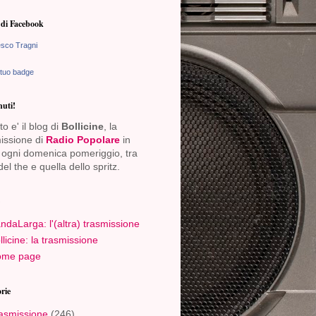
di Facebook
sco Tragni
 tuo badge
uti!
o e' il blog di
Bollicine
, la
issione di
Radio Popolare
in
ogni domenica pomeriggio, tra
del the e quella dello spritz.
ndaLarga: l'(altra) trasmissione
llicine: la trasmissione
me page
rie
asmissione
(246)