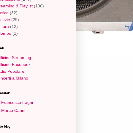
reaming & Playlist
(190)
sica
(32)
cezie
(29)
ltura
(12)
lombo
(1)
ink
llicine Streaming
llicine Facebook
dio Popolare
ncerti a Milano
oratori
Francesco tragni
Marco Carini
io blog