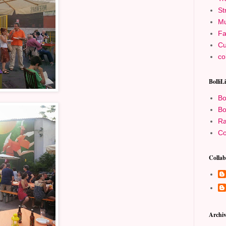
St
Mu
Fa
Cu
co
BolliL
Bo
Bo
Ra
Co
Collab
Archiv