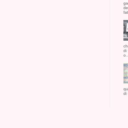
ga
de
fat
ch
di
o..
qu
di