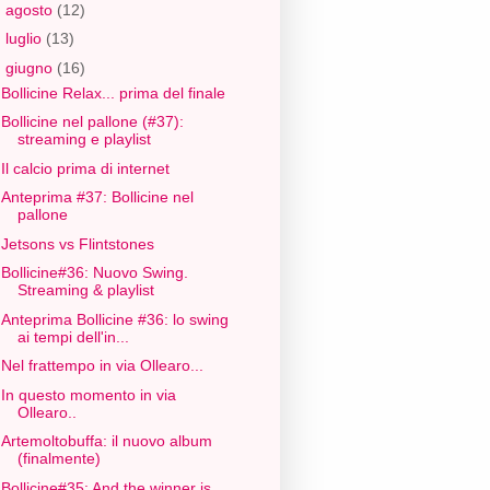
►
agosto
(12)
►
luglio
(13)
▼
giugno
(16)
Bollicine Relax... prima del finale
Bollicine nel pallone (#37):
streaming e playlist
Il calcio prima di internet
Anteprima #37: Bollicine nel
pallone
Jetsons vs Flintstones
Bollicine#36: Nuovo Swing.
Streaming & playlist
Anteprima Bollicine #36: lo swing
ai tempi dell'in...
Nel frattempo in via Ollearo...
In questo momento in via
Ollearo..
Artemoltobuffa: il nuovo album
(finalmente)
Bollicine#35: And the winner is....