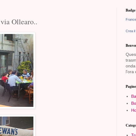
Badge 
via Ollearo..
France
Crea il
Benven
Quest
trasm
onda 
l'ora 
Pagine
Ba
Bo
Ho
Catego
Tr