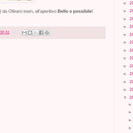
►
2
►
2
?) da Ollearo town, all'aperitivo
Bello e possibile
!
►
2
►
2
20:11
►
2
►
2
►
2
►
2
►
2
►
2
►
2
►
2
▼
2