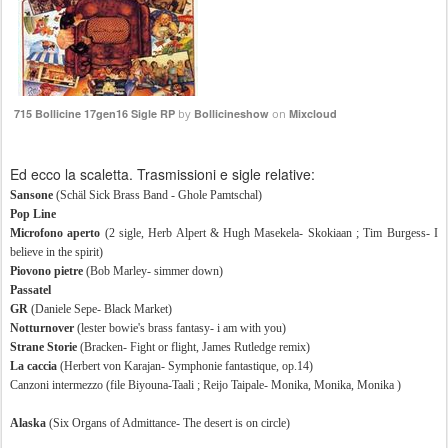
715 Bollicine 17gen16 Sigle RP
by
Bollicineshow
on
Mixcloud
Ed ecco la scaletta. Trasmissioni e sigle relative:
Sansone
(Schäl Sick Brass Band - Ghole Pamtschal)
Pop Line
Microfono aperto
(2 sigle, Herb Alpert & Hugh Masekela- Skokiaan ; Tim Burgess- I
believe in the spirit)
Piovono pietre
(Bob Marley- simmer down)
Passatel
GR
(Daniele Sepe- Black Market)
Notturnover
(lester bowie's brass fantasy- i am with you)
Strane Storie
(Bracken- Fight or flight, James Rutledge remix)
La caccia
(Herbert von Karajan- Symphonie fantastique, op.14)
Canzoni intermezzo (file Biyouna-Taali ; Reijo Taipale- Monika, Monika, Monika )
Alaska
(Six Organs of Admittance- The desert is on circle)