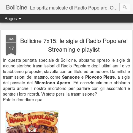
Bollicine
Lo spritz musicale di Radio Popolare. Ogni domenica dalle 16.30 alle 17.30
Pages
Bollicine 7x15: le sigle di Radio Popolare!
JAN
17
Streaming e playlist
In questa puntata speciale di Bollicine, abbiamo ripreso le sigle di
alcune storiche trasmissioni di Radio Popolare degli ultimi anni e ve
le abbiamo proposte, stavolta con un titolo ed un autore. Da mitiche
trasmissioni del mattino, come
Sansone
e
Piovono Pietre
, a sigle
del passato del
Microfono Aperto.
Ed eccezionalmente abbiamo
aperto anche il nostro microfono per parlare con gli ascoltatori e
sentire i loro ricordi. Vi siete persi la trasmissione?
Potete rimediare qua: