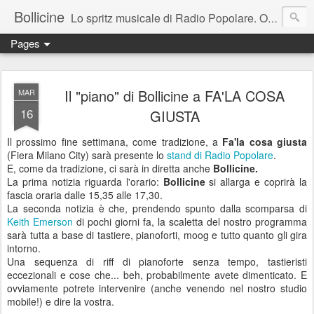
Bollicine
Lo spritz musicale di Radio Popolare. Ogni domenica dalle 16.30 alle 17.30
Pages
Il "piano" di Bollicine a FA'LA COSA
MAR
16
GIUSTA
Il prossimo fine settimana, come tradizione, a
Fa'la cosa giusta
(Fiera Milano City) sarà presente lo
stand di Radio Popolare
.
E, come da tradizione, ci sarà in diretta anche
Bollicine.
La prima notizia riguarda l'orario:
Bollicine
si allarga e coprirà la
fascia oraria dalle 15,35 alle 17,30.
La seconda notizia è che, prendendo spunto dalla scomparsa di
Keith Emerson
di pochi giorni fa, la scaletta del nostro programma
sarà tutta a base di tastiere, pianoforti, moog e tutto quanto gli gira
intorno.
Una sequenza di riff di pianoforte senza tempo, tastieristi
eccezionali e cose che... beh, probabilmente avete dimenticato. E
ovviamente potrete intervenire (anche venendo nel nostro studio
mobile!) e dire la vostra.