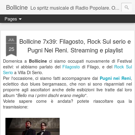
Bollicine
Lo spritz musicale di Radio Popolare. Ogni domenica dalle 16.30 alle 17.30
Pages
Bollicine 7x39: Filagosto, Rock Sul serio e
JUL
25
Pugni Nei Reni. Streaming e playlist
Domenica a
Bollicine
ci siamo occupati nuovamente di Festival
estivi: vi abbiamo parlato del
Filagosto
di Filago, e del
Rock Sul
Serio
a Villa Di Serio.
Per l'occasione, ci siamo fatti accompagnare dai
Pugni nei Reni
,
eclettico duo blues bergamasco, che non si sono risparmiati nel
proporre agli ascoltatori anche delle esibizioni live tratte dal loro
album "
Bello ma i primi dischi erano meglio
".
Volete sapere come è andata? potete riascoltare qua la
trasmissione: