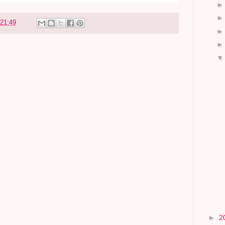
21:49
►
2