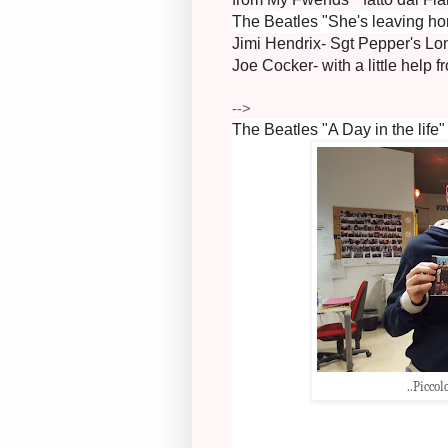
The Beatles "She's leaving h
Jimi Hendrix- Sgt Pepper's Lo
Joe Cocker- with a little help 
-->
The Beatles "A Day in the life"
..Picco