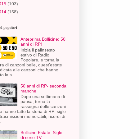
015
(103)
014
(158)
iù popolari
Anteprima Bollicine: 50
anni di RP!
Inizia il palinsesto
estivo di Radio
Popolare, e torna la
ra di canzoni belle, quest'estate
dicata alle canzoni che hanno
to la s...
50 anni di RP- seconda
manche
Dopo una settimana di
pausa, torna la
rassegna delle canzoni
e hanno fatto la storia di RP: sigle
 trasmissioni memorabili, ricordi di
.
Bollicine Estate: Sigle
di serie TV