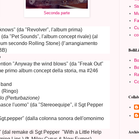
St
Seconda parte
Mu
Fa
Cu
nows" (da "Revolver", l'album prima)
co
da "Pet Sounds", l'album concept rivale) (al
lbum secondo Rolling Stone) (l’arrangiamento
 BB)
BolliL
o
Bo
ntion "Anyway the wind blows" (da "Freak Out"
Bo
e primo album concept della storia, ma #246
Ra
Co
b band
d (Ringo)
Collab
lo (Perturbazione)
nasce l'uomo" (da "Stereoequipe", il Sgt Pepper
gt.pepper" (dalla colonna sonora dell'omonimo
" (dal remake di Sgt Pepper "With a Little Help
Archiv
ming Lips ) (ft. Miley Cyrus & New Fumes)