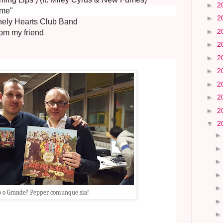
►
2
ome"
►
2
nely Hearts Club Band
►
2
from my friend
►
2
►
2
►
2
►
2
►
2
►
2
▼
2
lo o Grande? Pepper comunque sia!