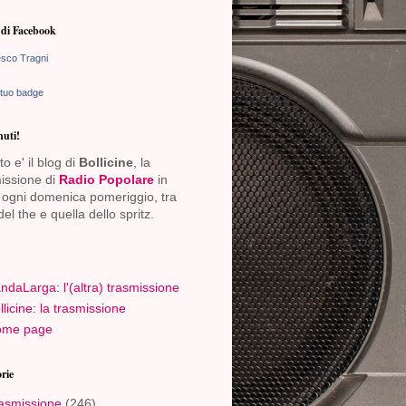
di Facebook
sco Tragni
 tuo badge
uti!
o e' il blog di
Bollicine
, la
issione di
Radio Popolare
in
ogni domenica pomeriggio, tra
del the e quella dello spritz.
ndaLarga: l'(altra) trasmissione
llicine: la trasmissione
me page
rie
asmissione
(246)