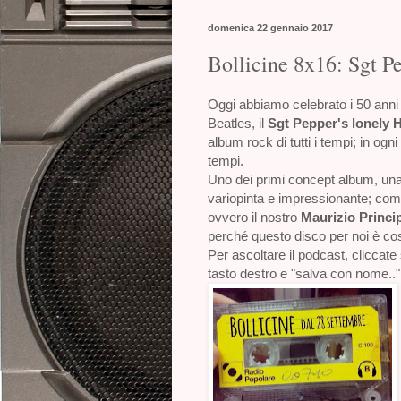
domenica 22 gennaio 2017
Bollicine 8x16: Sgt Pe
Oggi abbiamo celebrato i 50 anni 
Beatles, il
Sgt Pepper's lonely 
album rock di tutti i tempi; in og
tempi.
Uno dei primi concept album, una
variopinta e impressionante; com
ovvero il nostro
Maurizio Princi
perché questo disco per noi è cos
Per ascoltare il podcast, cliccate 
tasto destro e "salva con nome.."