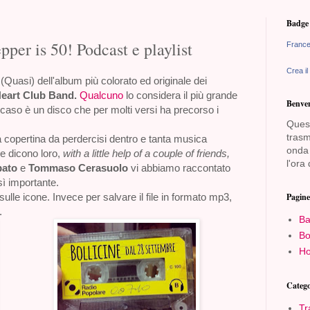
Badge 
pper is 50! Podcast e playlist
France
Crea il
(Quasi) dell'album più colorato ed originale dei
Heart Club Band.
Qualcuno
lo considera il più grande
Benven
ni caso è un disco che per molti versi ha precorso i
Quest
trasm
 copertina da perdercisi dentro e tanta musica
onda 
e dicono loro,
with a little help of a couple of friends,
l'ora 
pato
e
Tommaso Cerasuolo
vi abbiamo raccontato
ì importante.
sulle icone. Invece per salvare il file in formato mp3,
Pagine
.
Ba
Bo
Ho
Catego
Tr