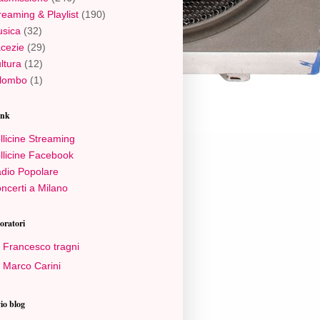
reaming & Playlist
(190)
sica
(32)
cezie
(29)
ltura
(12)
lombo
(1)
ink
llicine Streaming
llicine Facebook
dio Popolare
ncerti a Milano
oratori
Francesco tragni
Marco Carini
io blog