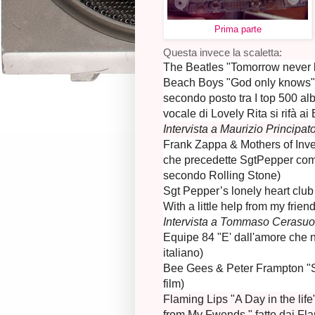
Prima parte
Questa invece la scaletta:
The Beatles "Tomorrow never k
Beach Boys "God only knows" (
secondo posto tra I top 500 a
vocale di Lovely Rita si rifà ai
Intervista a Maurizio Principat
Frank Zappa & Mothers of Inve
che precedette SgtPepper com
secondo Rolling Stone)
Sgt Pepper’s lonely heart clu
With a little help from my frien
Intervista a Tommaso Cerasuo
Equipe 84 "E' dall'amore che 
italiano)
Bee Gees & Peter Frampton "S
film)
Flaming Lips "A Day in the life
from My Fwends " fatto dai Fla