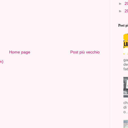
►
2
►
2
Post p
Home page
Post più vecchio
ga
m)
de
fat
ch
di
o..