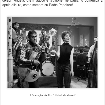
celebri
Angela, Clem Sacco e Guidone
: ne parliamo domenica 2
aprile alle
18,
come sempre su Radio Popolare!
Un'immagine del film "Urlatori alla sbarra".