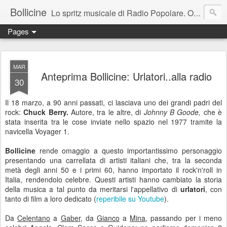
Bollicine
Lo spritz musicale di Radio Popolare. Ogni domenica dalle 16.30 alle 17.30
Pages
MAR
Anteprima Bollicine: Urlatori..alla radio
30
Il 18 marzo, a 90 anni passati, ci lasciava uno dei grandi padri del
rock:
Chuck Berry.
Autore, tra le altre, di
Johnny B Goode,
che è
stata inserita tra le cose inviate nello spazio nel 1977 tramite la
navicella Voyager 1.
Bollicine
rende omaggio a questo importantissimo personaggio
presentando una carrellata di artisti italiani che, tra la seconda
metà degli anni 50 e i primi 60, hanno importato il rock'n'roll in
Italia, rendendolo celebre. Questi artisti hanno cambiato la storia
della musica a tal punto da meritarsi l'appellativo di
urlatori
, con
tanto di film a loro dedicato (
reperibile su Youtube
).
Da
Celentano
a
Gaber
, da
Gianco
a
Mina
, passando per i meno