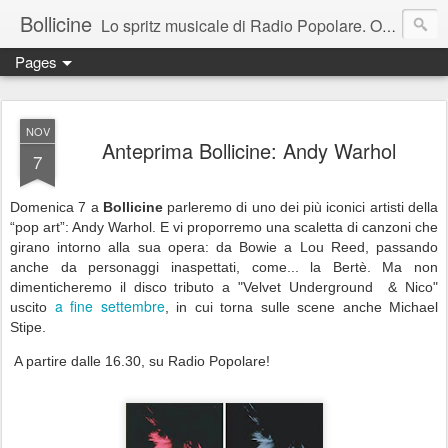
Bollicine
Lo spritz musicale di Radio Popolare. Ogni domenica dalle 16.30 alle 17.30
Pages
NOV
Anteprima Bollicine: Andy Warhol
7
Domenica 7 a
Bollicine
parleremo di uno dei più iconici artisti della
“pop art”: Andy Warhol. E vi proporremo una scaletta di canzoni che
girano intorno alla sua opera: da Bowie a Lou Reed, passando
anche da personaggi inaspettati, come... la Bertè. Ma non
dimenticheremo il disco tributo a "Velvet Underground & Nico"
a fine settembre
uscito
, in cui torna sulle scene anche Michael
Stipe.
A partire dalle 16.30, su Radio Popolare!