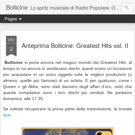
Bollicine
Lo spritz musicale di Radio Popolare. Ogni domenica dalle 16.30 alle 17.30
Pages
DEC
Anteprima Bollicine: Greatest Hits vol. II
2
Bollicine
vi porta ancora nel magico mondo dei
Greatest Hits
: al
tempo in cui ancora si vendevano dischi, questi erano un’occasione
per acquistare in un unico oggetto tutte le migliori produzioni (o
almeno, quelle più famose) di un artista. E per qualcuno, come i
Queen o gli Abba, sono stati davvero degli affari d’oro, visto che
queste compilation sono i loro dischi più venduti. Ne parliamo
domenica, alle 17.35.
Se voleste recuperare la prima parte della trasmissione, la trovate
qua
.