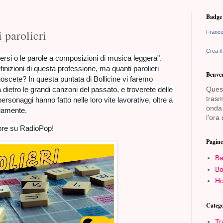
Badge 
 parolieri
France
Crea il
versi o le parole a composizioni di musica leggera".
inizioni di questa professione, ma quanti parolieri
Benven
noscete? In questa puntata di Bollicine vi faremo
a dietro le grandi canzoni del passato, e troverete delle
Quest
trasm
personaggi hanno fatto nelle loro vite lavorative, oltre a
onda 
viamente.
l'ora 
re su RadioPop!
Pagine
Ba
Bo
Ho
Catego
Tr