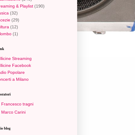
reaming & Playlist
(190)
sica
(32)
cezie
(29)
ltura
(12)
lombo
(1)
ink
llicine Streaming
llicine Facebook
dio Popolare
ncerti a Milano
oratori
Francesco tragni
Marco Carini
io blog