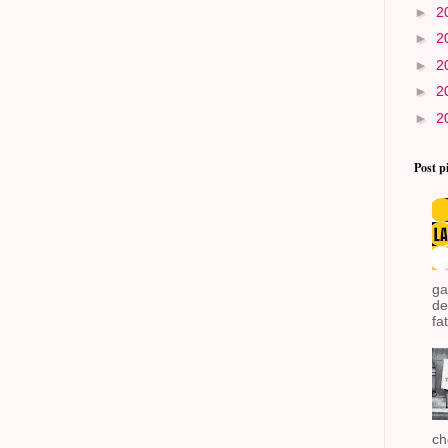
►
2
►
2
►
2
►
2
►
2
Post p
ga
de
fat
ch