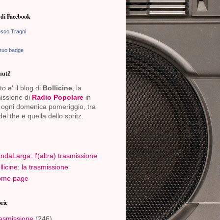
di Facebook
sco Tragni
 tuo badge
uti!
o e' il blog di
Bollicine
, la
issione di
Radio Popolare
in
ogni domenica pomeriggio, tra
del the e quella dello spritz.
ndaLarga: l'(altra) trasmissione
llicine: la trasmissione
me page
rie
asmissione
(246)