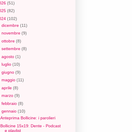
026
(51)
025
(82)
024
(102)
►
dicembre
(11)
►
novembre
(9)
►
ottobre
(8)
►
settembre
(8)
►
agosto
(1)
►
luglio
(10)
►
giugno
(9)
►
maggio
(11)
►
aprile
(8)
►
marzo
(9)
►
febbraio
(8)
▼
gennaio
(10)
Anteprima Bollicine: i parolieri
Bollicine 15x19: Dente - Podcast
e playlist