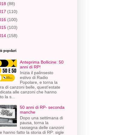
018
(88)
017
(110)
016
(100)
015
(103)
014
(158)
iù popolari
Anteprima Bollicine: 50
anni di RP!
Inizia il palinsesto
estivo di Radio
Popolare, e torna la
ra di canzoni belle, quest'estate
dicata alle canzoni che hanno
to la s...
50 anni di RP- seconda
manche
Dopo una settimana di
pausa, torna la
rassegna delle canzoni
e hanno fatto la storia di RP: sigle