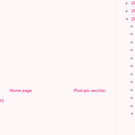
►
2
►
2
▼
2
Home page
Post più vecchio
m)