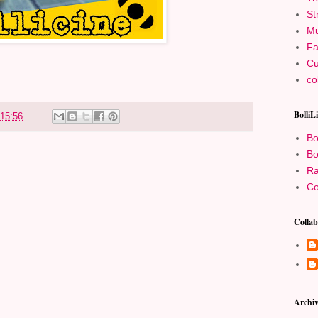
St
Mu
Fa
Cu
co
BolliL
15:56
Bo
Bo
Ra
Co
Collab
Archiv