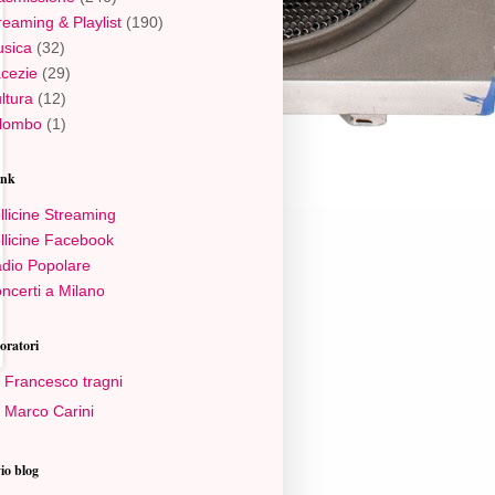
reaming & Playlist
(190)
sica
(32)
cezie
(29)
ltura
(12)
lombo
(1)
ink
llicine Streaming
llicine Facebook
dio Popolare
ncerti a Milano
oratori
Francesco tragni
Marco Carini
io blog