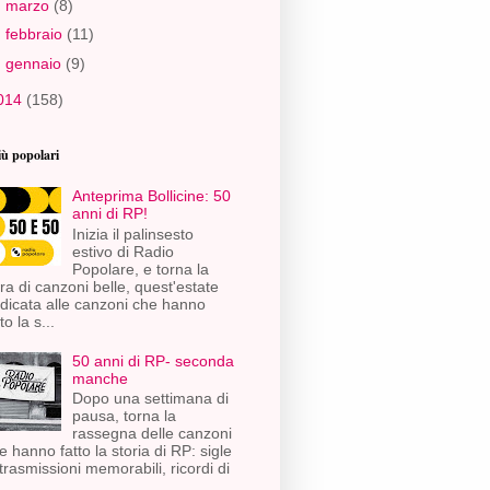
►
marzo
(8)
►
febbraio
(11)
►
gennaio
(9)
014
(158)
iù popolari
Anteprima Bollicine: 50
anni di RP!
Inizia il palinsesto
estivo di Radio
Popolare, e torna la
ra di canzoni belle, quest'estate
dicata alle canzoni che hanno
to la s...
50 anni di RP- seconda
manche
Dopo una settimana di
pausa, torna la
rassegna delle canzoni
e hanno fatto la storia di RP: sigle
 trasmissioni memorabili, ricordi di
.