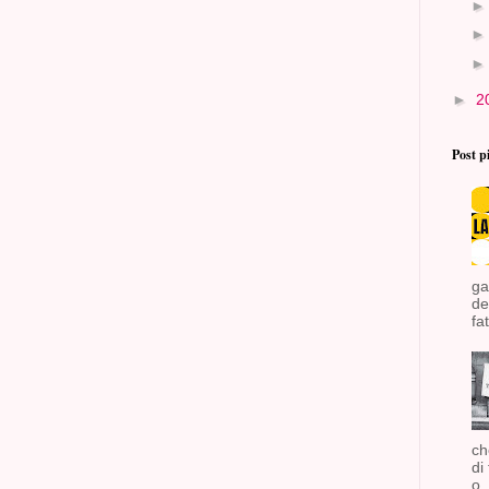
►
2
Post p
ga
de
fat
ch
di
o..