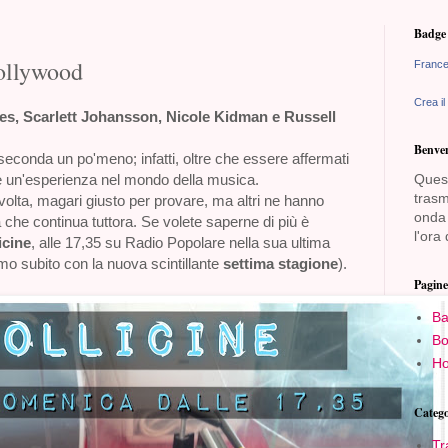
Badge 
Hollywood
France
Crea il
ges, Scarlett Johansson, Nicole Kidman e Russell
Benven
seconda un po'meno; infatti, oltre che essere affermati
e un'esperienza nel mondo della musica.
Quest
trasm
volta, magari giusto per provare, ma altri ne hanno
onda 
la che continua tuttora. Se volete saperne di più è
l'ora 
icine
, alle 17,35 su Radio Popolare nella sua ultima
amo subito con la nuova scintillante
settima stagione
).
Pagine
Ba
Bo
Ho
Catego
Tr