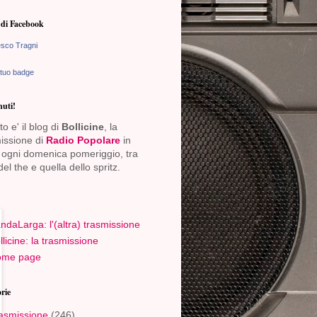
di Facebook
sco Tragni
 tuo badge
uti!
o e' il blog di
Bollicine
, la
issione di
Radio Popolare
in
ogni domenica pomeriggio, tra
del the e quella dello spritz.
ndaLarga: l'(altra) trasmissione
llicine: la trasmissione
me page
rie
asmissione
(246)