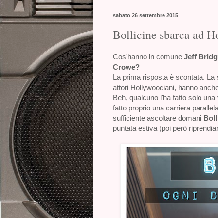
sabato 26 settembre 2015
Bollicine sbarca ad 
Cos'hanno in comune
Jeff Brid
Crowe?
La prima risposta è scontata. La 
attori Hollywoodiani, hanno anch
Beh, qualcuno l'ha fatto solo una 
fatto proprio una carriera paralle
sufficiente ascoltare domani
Boll
puntata estiva (poi però riprendi