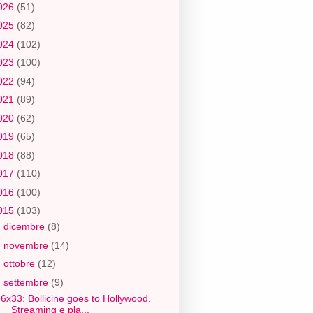
026
(51)
025
(82)
024
(102)
023
(100)
022
(94)
021
(89)
020
(62)
019
(65)
018
(88)
017
(110)
016
(100)
015
(103)
►
dicembre
(8)
►
novembre
(14)
►
ottobre
(12)
▼
settembre
(9)
6x33: Bollicine goes to Hollywood.
Streaming e pla...