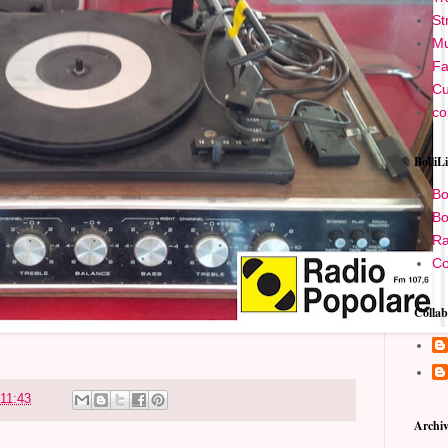
St
Mu
Fa
Cu
co
BolliL
Bo
Bo
Ra
Co
Collab
11:43
Archiv