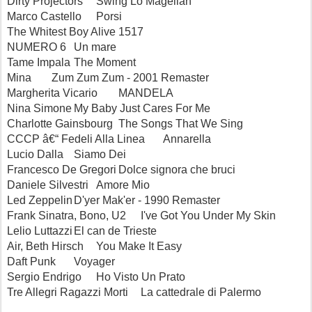
Dirty Projectors
Swing Lo Magellan
Marco Castello
Porsi
The Whitest Boy Alive
1517
NUMERO 6
Un mare
Tame Impala
The Moment
Mina
Zum Zum Zum - 2001 Remaster
Margherita Vicario
MANDELA
Nina Simone
My Baby Just Cares For Me
Charlotte Gainsbourg
The Songs That We Sing
CCCP â€“ Fedeli Alla Linea
Annarella
Lucio Dalla
Siamo Dei
Francesco De Gregori
Dolce signora che bruci
Daniele Silvestri
Amore Mio
Led Zeppelin
D'yer Mak'er - 1990 Remaster
Frank Sinatra, Bono, U2
I've Got You Under My Skin
Lelio Luttazzi
El can de Trieste
Air, Beth Hirsch
You Make It Easy
Daft Punk
Voyager
Sergio Endrigo
Ho Visto Un Prato
Tre Allegri Ragazzi Morti
La cattedrale di Palermo