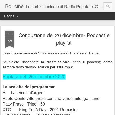
Bollicine
Lo spritz musicale di Radio Popolare. Ogni domenica dalle 16.30 alle 17.30
Pages
Conduzione del 26 dicembre- Podcast e
DEC
27
playlist
Conduzione serale di S.Stefano a cura di Francesco Tragni.
Se volete riascoltare
la trasmissione
, ecco il podcast; come
sempre tasto destro
-
scarica per il file mp3:
Puntata del 26 dicembre 2020
La scaletta del programma:
Air
La femme d'argent
Paolo Conte
Alle prese con una verde milonga - Live
Patty Pravo
Tripoli '69
XTC
King For A Day - 2001 Remaster