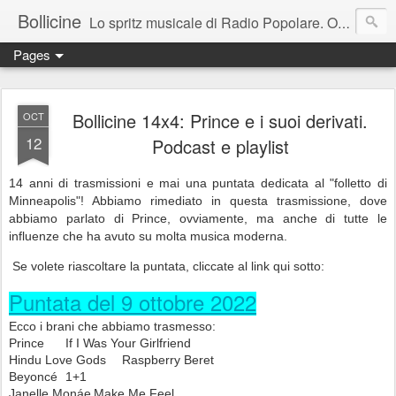
Bollicine
Lo spritz musicale di Radio Popolare. Ogni domenica dalle 16.30 alle 17.30
Pages
Bollicine 14x4: Prince e i suoi derivati.
OCT
12
Podcast e playlist
14 anni di trasmissioni e mai una puntata dedicata al "folletto di
Minneapolis"! Abbiamo rimediato in questa trasmissione, dove
abbiamo parlato di Prince, ovviamente, ma anche di tutte le
influenze che ha avuto su molta musica moderna.
Se volete riascoltare la puntata
, cliccate al link qui sotto:
Puntata del 9 ottobre 2022
Ecco i brani che abbiamo trasmesso:
Prince
If I Was Your Girlfriend
Hindu Love Gods
Raspberry Beret
Beyoncé
1+1
Janelle Monáe
Make Me Feel