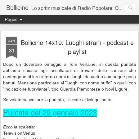
Bollicine
Lo spritz musicale di Radio Popolare. Ogni domenica dalle 16.30 alle 17.30
Pages
Bollicine 14x19: Luoghi strani - podcast e
JAN
31
playlist
Dopo un doveroso omaggio a Tom Verlaine, in questa puntata
abbiamo chiesto agli ascoltatori di trovare delle canzoni che
contengono al loro interno nomi di luoghi desueti o comunque poco
battuti. Menzione particolare ai "luoghi con nome buffo" o quelli con
"indicazione fuorviante", tipo Guardia Piemontese o Novi Ligure.
Se volete riascoltare la puntata
, cliccate al link qui sotto:
Puntata del 29 gennaio 2023
Ecco la scaletta:
Television
Venus