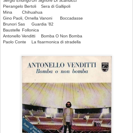
Sergio Endrigo
Un Signore Di Scandicci
Pierangelo Bertoli
Sera di Gallipoli
Mina
Chihuahua
Gino Paoli, Ornella Vanoni
Boccadasse
Brunori Sas
Guardia '82
Baustelle
Follonica
Antonello Venditti
Bomba O Non Bomba
Paolo Conte
La fisarmonica di stradella