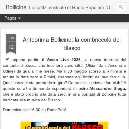
Bollicine
Lo spritz musicale di Radio Popolare. Ogni domenica dalle 16.30 alle 17.30
Pages
Anteprima Bollicine: la combriccola del
JUN
12
Blasco
E' appena partito il
Vasco Live 2026
, la nuova tournee del
cantante di Zocca che toccherà varie città (Olbia, Bari, Ancona e
Udine) da qua a fine mese. Ma il 30 maggio scorso a Rimini si è
tenuta la data zero a Rimini, riservata agli iscritti del suo fan club.
Quali canzoni sta portando in giro? Come ci si iscrive al fan club? A
queste ed altre domande risponderà il nostro
Alessandro Braga,
che è stato proprio alla data zero, in una puntata di Bollicine tutta
dedicata alla musica del Blasco.
Domenica alle 16.30 su RadioPop!