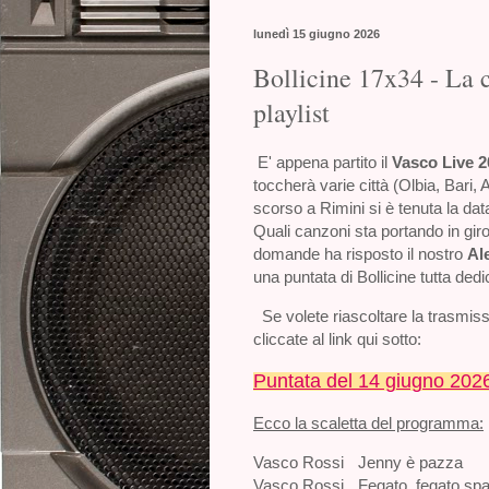
lunedì 15 giugno 2026
Bollicine 17x34 - La 
playlist
E' appena partito il
Vasco Live 2
toccherà varie città (Olbia, Bari
scorso a Rimini si è tenuta la data
Quali canzoni sta portando in giro
domande ha risposto il nostro
Al
una puntata di Bollicine tutta ded
Se volete r
iascoltare la trasmis
cliccate al link qui sotto:
Puntata del 14 giugno 202
Ecco la scaletta del programma:
Vasco Rossi
Jenny è pazza
Vasco Rossi
Fegato, fegato sp