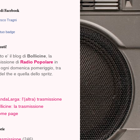
di Facebook
sco Tragni
 tuo badge
uti!
o e' il blog di
Bollicine
, la
issione di
Radio Popolare
in
ogni domenica pomeriggio, tra
del the e quella dello spritz.
ndaLarga: l'(altra) trasmissione
llicine: la trasmissione
me page
rie
asmissione
(246)