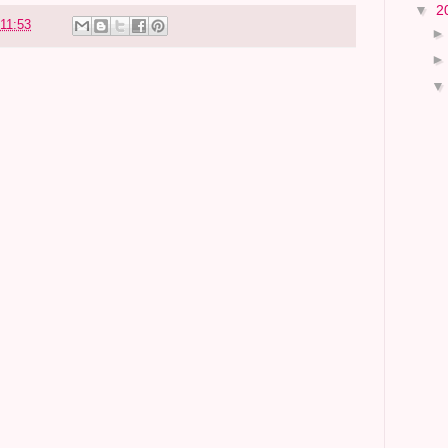
▼
2
11:53