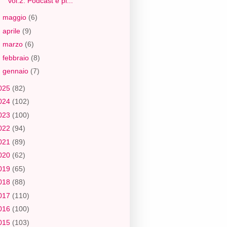
vol.2. Podcast e pl...
►
maggio
(6)
►
aprile
(9)
►
marzo
(6)
►
febbraio
(8)
►
gennaio
(7)
025
(82)
024
(102)
023
(100)
022
(94)
021
(89)
020
(62)
019
(65)
018
(88)
017
(110)
016
(100)
015
(103)