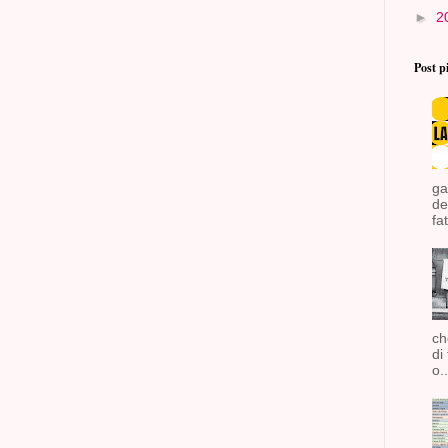
►
2
Post p
ga
de
fat
ch
di
o..