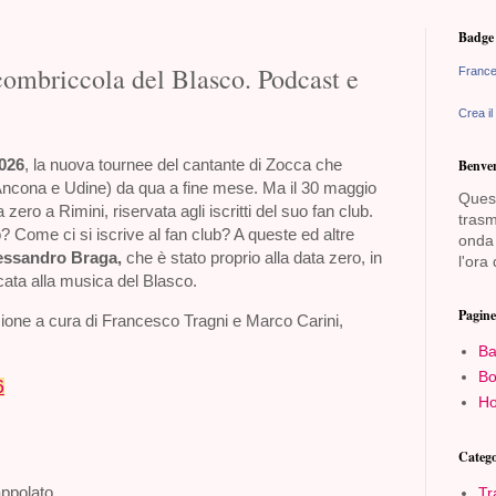
Badge 
combriccola del Blasco. Podcast e
France
Crea il
026
, la nuova tournee del cantante di Zocca che
Benven
, Ancona e Udine) da qua a fine mese. Ma il 30 maggio
Quest
 zero a Rimini, riservata agli iscritti del suo fan club.
trasm
? Come ci si iscrive al fan club? A queste ed altre
onda 
essandro Braga,
che è stato proprio alla data zero, in
l'ora 
icata alla musica del Blasco.
Pagine
sione a cura di Francesco Tragni e Marco Carini,
Ba
Bo
6
Ho
Catego
appolato
Tr