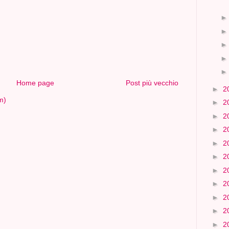
Home page
Post più vecchio
►
2
m)
►
2
►
2
►
2
►
2
►
2
►
2
►
2
►
2
►
2
►
2