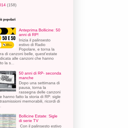
014
(158)
iù popolari
Anteprima Bollicine: 50
anni di RP!
Inizia il palinsesto
estivo di Radio
Popolare, e torna la
ra di canzoni belle, quest'estate
dicata alle canzoni che hanno
to la s...
50 anni di RP- seconda
manche
Dopo una settimana di
pausa, torna la
rassegna delle canzoni
e hanno fatto la storia di RP: sigle
 trasmissioni memorabili, ricordi di
.
Bollicine Estate: Sigle
di serie TV
Con il palinsesto estivo