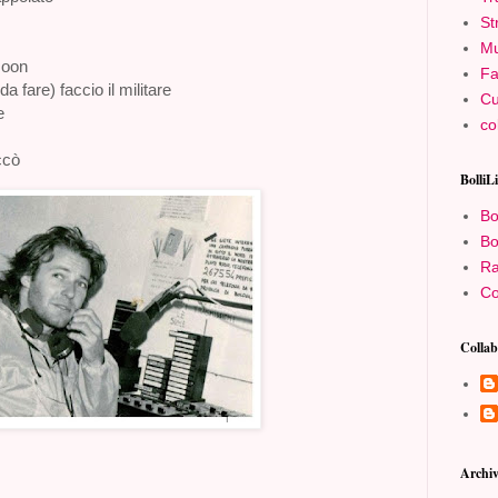
St
Mu
Moon
Fa
a fare) faccio il militare
Cu
e
co
ccò
BolliL
Bo
Bo
Ra
Co
Collab
Archiv