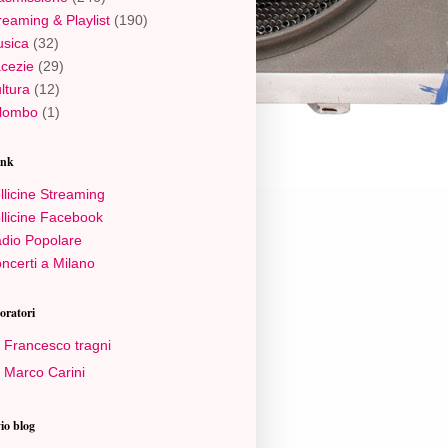
reaming & Playlist
(190)
sica
(32)
cezie
(29)
ltura
(12)
lombo
(1)
ink
llicine Streaming
llicine Facebook
dio Popolare
ncerti a Milano
oratori
Francesco tragni
Marco Carini
io blog