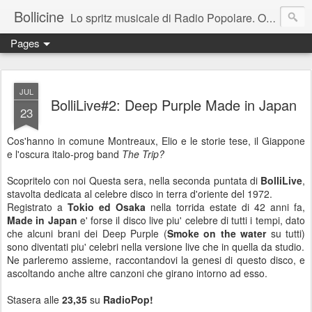
Bollicine
Lo spritz musicale di Radio Popolare. Ogni domenica dalle 16.30 alle 17.30
Pages
JUL
BolliLive#2: Deep Purple Made in Japan
23
Cos'hanno in comune Montreaux, Elio e le storie tese, il Giappone
e l'oscura italo-prog band
The Trip?
Scopritelo con noi Questa sera, nella seconda puntata di
BolliLive
,
stavolta dedicata al celebre disco in terra d'oriente del 1972.
Registrato a
Tokio ed Osaka
nella torrida estate di 42 anni fa,
Made in Japan
e' forse il disco live piu' celebre di tutti i tempi, dato
che alcuni brani dei Deep Purple (
Smoke on the water
su tutti)
sono diventati piu' celebri nella versione live che in quella da studio.
Ne parleremo assieme, raccontandovi la genesi di questo disco, e
ascoltando anche altre canzoni che girano intorno ad esso.
Stasera alle
23,35
su
RadioPop!