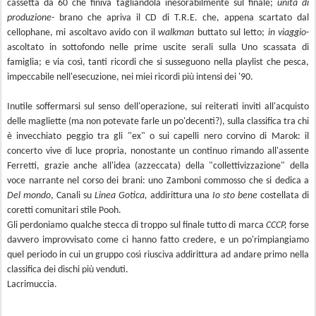
cassett‎a da 60 che finiva tagliandola inesorabilmente sul finale;
unità di
produzione-
brano che apriva il CD di T.R.E. che, appena scartato dal
cellophane, mi ascoltavo avido con il
walkman
buttato sul letto;
in viaggio
-
ascoltato in sottofondo nelle prime uscite serali sulla Uno scassata di
famiglia; e via così, tanti ricordi che si susseguono nella playlist che pesca,
impeccabile nell'esecuzione, nei miei ricordi ‎più intensi dei '90.
Inutile soffermarsi sul senso dell'operazione, sui reiterati inviti all'acquisto
delle magliette (ma non potevate farle un po'decenti?), sulla classifica tra chi
è invecchiato peggio tra gli "ex" o sui capelli nero corvino di Marok: il
concerto vive di luce propria, nonostante un continuo rimando all'assente
Ferretti, grazie anche all'idea (azzeccata) della "collettivizzazione" della
voce narrante nel corso dei brani: uno Zamboni commosso che si dedica a
Del mondo
,
Canali su
Linea Gotica,
addirittura una
Io sto bene
costellata di
coretti comunitari stile Pooh.
Gli perdoniamo qualche stecca di troppo sul finale tutto di marca
CCCP,
forse
davvero improvvisato come ci hanno fatto credere, e un po'rimpiangiamo
quel periodo in cui un gruppo così riusciva addirittura ad andare primo nella
classifica dei dischi più venduti.
Lacrimuccia.