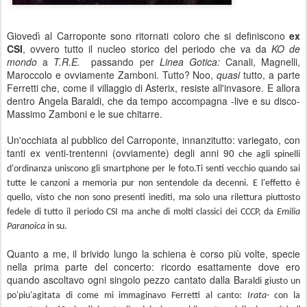
‎Giovedì al Carroponte sono ritornati coloro che si definiscono
ex
CSI
, ovvero tutto il nucleo storico del periodo che va da
KO de
mondo
a
T.R.E.
passando per
Linea Gotica:
Canali, Magnelli,
Maroccolo e ovviamente Zamboni.‎ Tutto? Noo,
quasi
tutto, a parte
Ferretti che, come il villaggio di Asterix, resiste all'invasore. E allora
dentro Angela Baraldi, che da tempo accompagna -live e su disco-
Massimo Zamboni e le sue chitarre.
Un'occhiata al pubblico ‎del Carroponte, innanzitutto: variegato, con
tanti ex venti-trentenni (ovviamente) degli anni 90
che agli spinelli
d'ordinanza uniscono gli smartphone per le foto‎.
Ti senti vecchio quando sai
tutte le canzoni a memoria pur non sentendole da decenni. E l'effetto è
quello, visto che non sono presenti inediti, ma solo una rilettura piuttosto
fedele di tutto il periodo CSI ma anche di molti classici dei CCCP, da
Emilia
Paranoica
in su.
Quanto a me, il brivido lungo la schiena è corso più volte, specie
nella prima parte del concerto: ricordo esattamente dove ero‎
quando ascoltavo ogni singolo pezzo cantato dalla B
araldi giusto un
po'piu'agitata di come mi immaginavo Ferretti al canto:
Irata
- con la