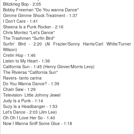
Blitzkrieg Bop - 2:05
Bobby Freeman "Do You wanna Dance"
Gimme Gimme Shock Treatment - 1:37
I Don't Care - 1:41
Sheena Is a Punk Rocker - 2:16
Chris Montez "Let's Dance"
The Trashmen "Surfin Bird"
Surfin' Bird - 2:20 (Al Frazier/Sonny Harris/Carl White/Turner
Wilson)
Cretin Hop - 1:46
Listen to My Heart - 1:36
California Sun - 1:45 (Henry Glover/Morris Levy)
The Rivieras "California Sun"
Ravers- tanto carina
Do You Wanna Dance? - 1:39
Chain Saw - 1:29
Television- Little Johnny Jewel
Judy Is a Punk - 1:14
Suzy Is a Headbanger - 1:53
Let's Dance - 2:03 (Jim Lee)
Oh Oh I Love Her So - 1:40
Now I Wanna Sniff Some Glue - 1:18