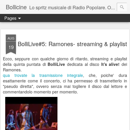
Bollicine
Lo spritz musicale di Radio Popolare. Ogni domenica dalle 16.30 alle 17.30
Pages
AUG
BolliLive#5: Ramones- streaming & playlist
19
Ecco, seppure con qualche giorno di ritardo, streaming e playlist
della quinta puntata di
BolliLive
dedicata al disco
It's alive!
dei
Ramones.
qua trovate la trasmissione integrale
, che, poiche' dura
esattamente come il concerto, ci ha permesso di trasmetterlo in
"pseudo diretta", ovvero senza mai togliere il disco dal lettore e
commentandolo momento per momento.