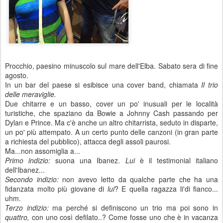
‎Procchio, paesino minuscolo sul mare dell'Elba. Sabato sera di fine
agosto.
In un bar del paese si esibisce una cover band, chiamata
Il trio
delle meraviglie.
Due chitarre e un basso, cover un po' inusuali per le località
turistiche, che spaziano da Bowie a Johnny Cash passando per
Dylan e Prince. Ma c'è anche un altro chitarrista, seduto in disparte,
un po' più attempato. A un certo punto delle canzoni (in gran parte
a richiesta del pubblico), attacca degli assoli paurosi.
Ma...non assomiglia a...
Primo indizio:
suona una Ibanez.
Lui
è il testimonial italiano
dell'Ibanez...
Secondo indizio:
non avevo letto da qualche parte che ha una
fidanzata molto più giovane di
lui
? E quella ragazza li'di fianco...
uhm.
Terzo indizio:
ma perché si definiscono un trio ma poi sono in
quattro,
con uno così defilato..? Come fosse uno che è in vacanza