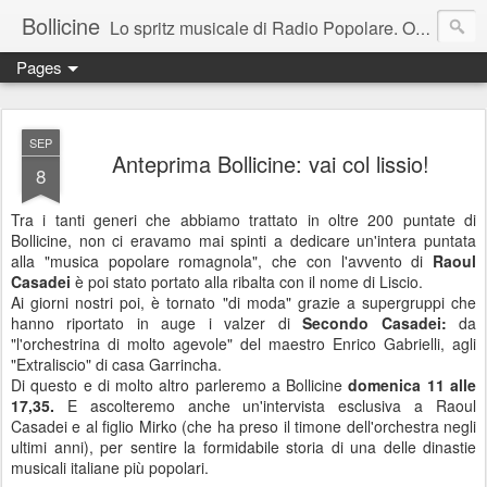
Bollicine
Lo spritz musicale di Radio Popolare. Ogni domenica dalle 16.30 alle 17.30
Pages
SEP
Anteprima Bollicine: vai col lissio!
8
Tra i tanti generi che abbiamo trattato in oltre 200 puntate di
Bollicine, non ci eravamo mai spinti a dedicare un'intera puntata
alla "musica popolare romagnola", che con l'avvento di
Raoul
Casadei
è poi stato portato alla ribalta con il nome di Liscio.
Ai giorni nostri poi, è tornato "di moda" grazie a supergruppi che
hanno riportato in auge i valzer di
Secondo Casadei:
da
"l'orchestrina di molto agevole" del maestro Enrico Gabrielli, agli
"Extraliscio" di casa Garrincha.
Di questo e di molto altro parleremo a Bollicine
domenica 11 alle
17,35.
E ascolteremo anche un'intervista esclusiva a Raoul
Casadei e al figlio Mirko (che ha preso il timone dell'orchestra negli
ultimi anni), per sentire la formidabile storia di una delle dinastie
musicali italiane più popolari.