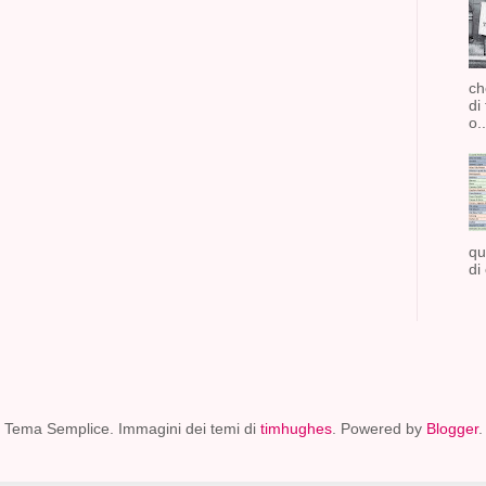
ch
di
o..
qu
di
Tema Semplice. Immagini dei temi di
timhughes
. Powered by
Blogger
.