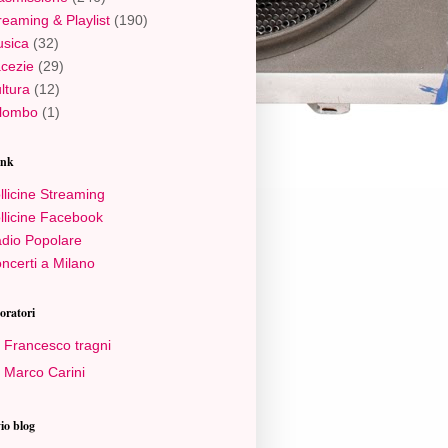
reaming & Playlist
(190)
sica
(32)
cezie
(29)
ltura
(12)
lombo
(1)
ink
llicine Streaming
llicine Facebook
dio Popolare
ncerti a Milano
oratori
Francesco tragni
Marco Carini
io blog