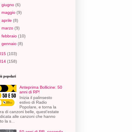
►
giugno
(6)
►
maggio
(9)
►
aprile
(8)
►
marzo
(9)
►
febbraio
(10)
►
gennaio
(8)
015
(103)
014
(158)
iù popolari
Anteprima Bollicine: 50
anni di RP!
Inizia il palinsesto
estivo di Radio
Popolare, e torna la
ra di canzoni belle, quest'estate
dicata alle canzoni che hanno
to la s...
50 anni di RP- seconda