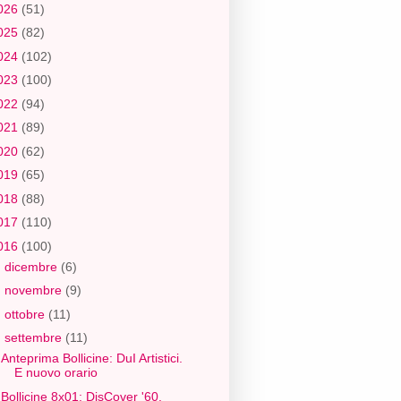
026
(51)
025
(82)
024
(102)
023
(100)
022
(94)
021
(89)
020
(62)
019
(65)
018
(88)
017
(110)
016
(100)
►
dicembre
(6)
►
novembre
(9)
►
ottobre
(11)
▼
settembre
(11)
Anteprima Bollicine: DuI Artistici.
E nuovo orario
Bollicine 8x01: DisCover '60.