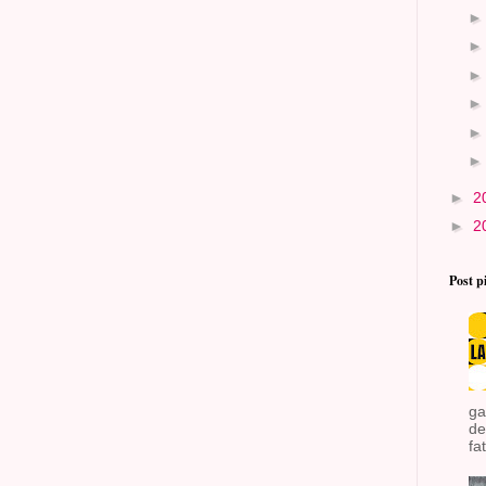
►
2
►
2
Post p
ga
de
fat