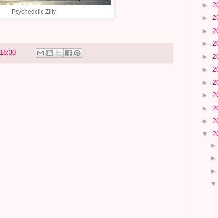
►
2
Psychedelic Zilly
►
2
►
2
►
2
18:30
►
2
►
2
►
2
►
2
►
2
►
2
▼
2