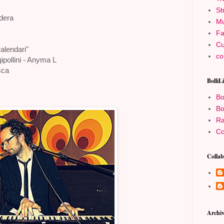
St
ndera
Mu
Fa
Cu
calendari"
co
gipollini - Anyma L
sca
BolliL
Bo
Bo
Ra
Co
Collab
Archiv