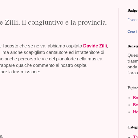
Badge 
 Zilli, il congiuntivo e la provincia.
France
Crea il
 l'agosto che se ne va, abbiamo ospitato
Davide Zilli
,
Benven
" ma anche scapigliato cantautore ed intrattenitore di
Quest
o anche percorso le vie del pianoforte nella musica
trasm
trappare qualche commento al nostro ospite.
onda 
are la trasmissione:
l'ora 
Pagine
Ba
Bo
Ho
Catego
va
Tr