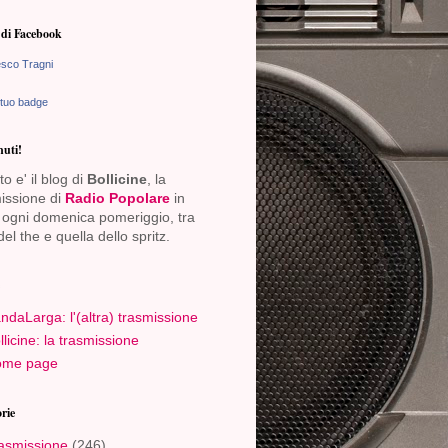
di Facebook
sco Tragni
 tuo badge
uti!
o e' il blog di
Bollicine
, la
issione di
Radio Popolare
in
ogni domenica pomeriggio, tra
del the e quella dello spritz.
ndaLarga: l'(altra) trasmissione
llicine: la trasmissione
me page
rie
asmissione
(246)