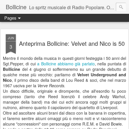
Bollicine
Lo spritz musicale di Radio Popolare. Ogni domenica dalle 16.30 alle 17.30
Pages
JUN
Anteprima Bollicine: Velvet and Nico is 50
3
Mentre il mondo della musica in questi giorni festeggia i 50 anni del
Sgt.Pepper, di cui
a Bollicine abbiamo già parlato
, nella puntata di
Bollicine
del 4 giugno ci soffermeremo su un grande debutto di
qualche mese più vecchio: parliamo di
Velvet Underground and
Nico
, il primo disco della band di Lou Reed & soci, che nel marzo
1967 usciva per la
Verve Records.
Un disco difficile, originale e dirompente, che all'esordio fu poco
compreso (tanto che Reed licenziò il celebre Andy Warhol,
manager della band) ma dei cui echi ancora oggi molti gruppi si
nutrono, almeno quanto il capolavoro del quartetto di Liverpool.
Oltre ad ascoltare alcuni brani dal disco con la banana in copertina,
vi faremo sentire alcuni omaggi più o meno noti e vi racconteremo
alcune "connessioni" con personaggi come R.E.M. e David Bowie.