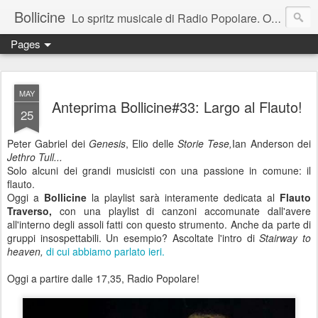
Bollicine
Lo spritz musicale di Radio Popolare. Ogni domenica dalle 16.30 alle 17.30
Pages
MAY
Anteprima Bollicine#33: Largo al Flauto!
25
Peter Gabriel dei
Genesis
, Elio delle
Storie Tese,
Ian Anderson dei
Jethro Tull...
Solo alcuni dei grandi musicisti con una passione in comune: il
flauto.
Oggi a
Bollicine
la playlist sarà interamente dedicata al
Flauto
Traverso,
con una playlist di canzoni accomunate dall'avere
all'interno degli assoli fatti con questo strumento. Anche da parte di
gruppi insospettabili. Un esempio? Ascoltate l'intro di
Stairway to
heaven,
di cui abbiamo parlato ieri.
Oggi a partire dalle 17,35, Radio Popolare!