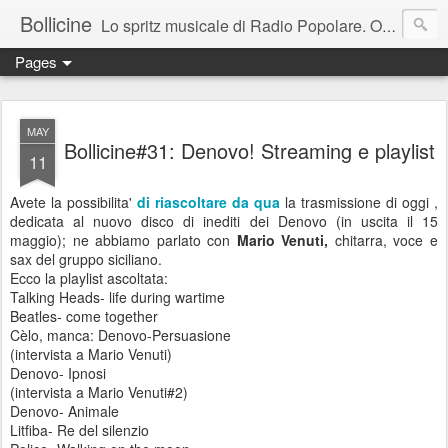
Bollicine
Lo spritz musicale di Radio Popolare. Ogni domenica dalle 16.30 alle 17.30
Pages
MAY
Bollicine#31: Denovo! Streaming e playlist
11
Avete la possibilita'
di riascoltare da qua
la trasmissione di oggi ,
dedicata al nuovo disco di inediti dei Denovo (in uscita il 15
maggio); ne abbiamo parlato con
Mario Venuti,
chitarra, voce e
sax del gruppo siciliano.
Ecco la playlist ascoltata:
Talking Heads- life during wartime
Beatles- come together
Cèlo, manca: Denovo-Persuasione
(intervista a Mario Venuti)
Denovo- Ipnosi
(intervista a Mario Venuti#2)
Denovo- Animale
Litfiba- Re del silenzio