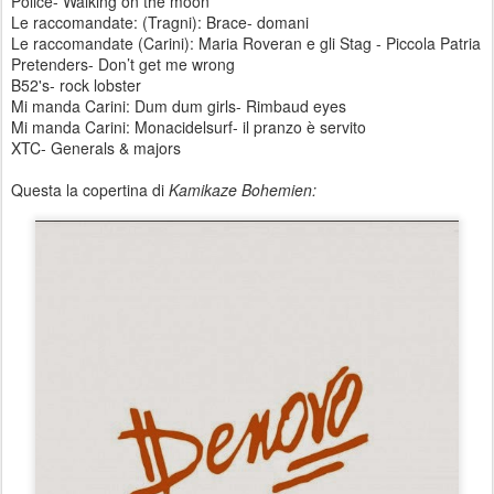
Police- Walking on the moon
Le raccomandate: (Tragni): Brace- domani
Le raccomandate (Carini): Maria Roveran e gli Stag - Piccola Patria
Pretenders- Don’t get me wrong
B52's- rock lobster
Mi manda Carini: Dum dum girls- Rimbaud eyes
Mi manda Carini: Monacidelsurf- il pranzo è servito
XTC- Generals & majors
Questa la copertina di
Kamikaze Bohemien: